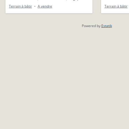
Terrain à bâtir
A vendre
Terrain à bâtir
Powered by
Estatik