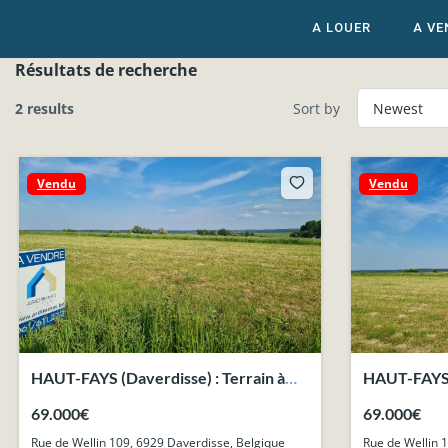
A LOUER
A VE
Résultats de recherche
2 results
Sort by
Vendu
Vendu
HAUT-FAYS (Daverdisse) : Terrain à
HAUT-FAYS (
bâtir, 10a 01ca, belle vue dégagée.
bâtir de 9a 
69.000€
69.000€
Rue de Wellin 109, 6929 Daverdisse, Belgique
Rue de Wellin 