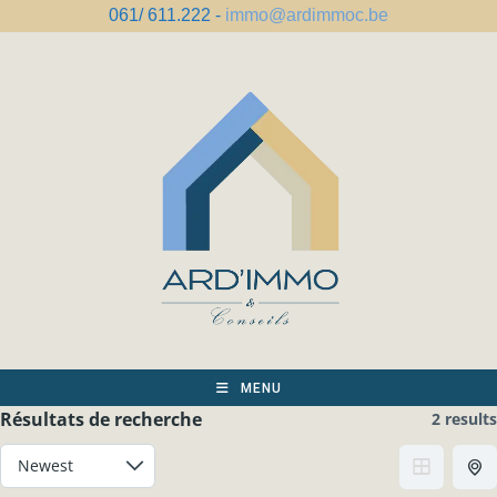
Skip
061/ 611.222 -
immo@ardimmoc.be
to
content
MENU
Résultats de recherche
2 results