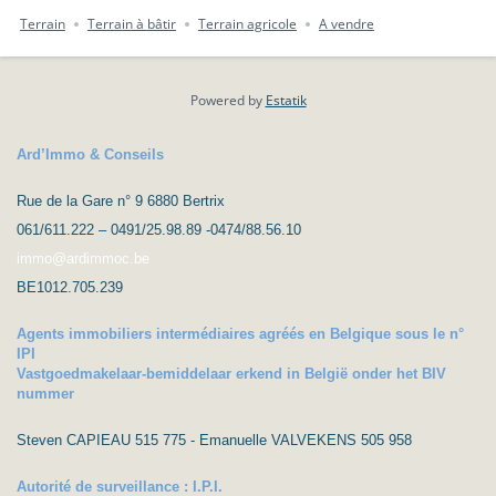
Terrain
Terrain à bâtir
Terrain agricole
A vendre
Powered by
Estatik
Ard’Immo & Conseils
Rue de la Gare n° 9 6880 Bertrix
061/611.222 – 0491/25.98.89 -0474/88.56.10
immo@ardimmoc.be
BE1012.705.239
Agents immobiliers intermédiaires agréés en Belgique sous le n°
IPI
Vastgoedmakelaar-bemiddelaar erkend in België onder het BIV
nummer
Steven CAPIEAU 515 775 - Emanuelle VALVEKENS 505 958
Autorité de surveillance : I.P.I.