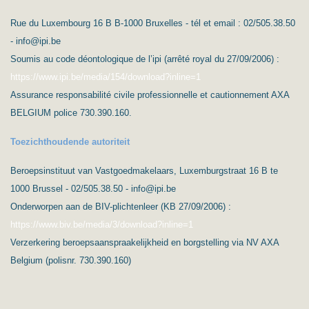
Rue du Luxembourg 16 B B-1000 Bruxelles - tél et email : 02/505.38.50
- info@ipi.be
Soumis au code déontologique de l’ipi (arrêté royal du 27/09/2006) :
https://www.ipi.be/media/154/download?inline=1
Assurance responsabilité civile professionnelle et cautionnement AXA
BELGIUM police 730.390.160.
Toezichthoudende autoriteit
Beroepsinstituut van Vastgoedmakelaars, Luxemburgstraat 16 B te
1000 Brussel - 02/505.38.50 - info@ipi.be
Onderworpen aan de BIV-plichtenleer (KB 27/09/2006) :
https://www.biv.be/media/3/download?inline=1
Verzerkering beroepsaanspraakelijkheid en borgstelling via NV AXA
Belgium (polisnr. 730.390.160)