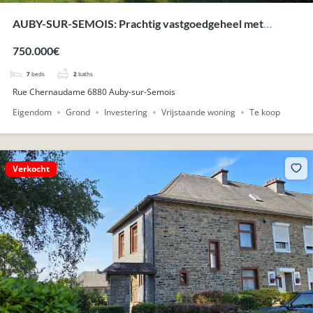
AUBY-SUR-SEMOIS: Prachtig vastgoedgeheel met
karaktervolle woning op +-73are en mooie uitzichten
750.000€
over de vallei.
7
beds
2
baths
Rue Chernaudame 6880 Auby-sur-Semois
Eigendom
Grond
Investering
Vrijstaande woning
Te koop
Verkocht