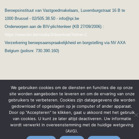
Beroepsinstituut van Vastgoedmakelaars, Luxemburgstraat 16 B te
1000 Brussel - 02/505.38.50 - info@ipi.be
Onderworpen aan de BIV-plichtenleer (KB 27/09/2006) :
https://www.biv.be/media/3/download?inline=1
Verzerkering beroepsaanspraakelijkheid en borgstelling via NV AXA
Belgium (polisnr. 730.390.160)
We gebruiken cookies om de diensten en functies die op onze
site worden aangeboden te leveren en om de ervaring van onze
(C) Ard’immo & Conseils
Privacybescherming & GPDR
gebruikers te verbeteren. Cookies zijn datagegevens die worden
gedownload of opgeslagen op je computer of ander apparaat.
Français
Wettelijke vermeldingen
Door op "Accepteren" te klikken, gaat u akkoord met het gebruik
van cookies. U kunt ze later altijd deactiveren. Uw informatie
wordt verwerkt in overeenstemming met de huidige wetgeving
(AVG).