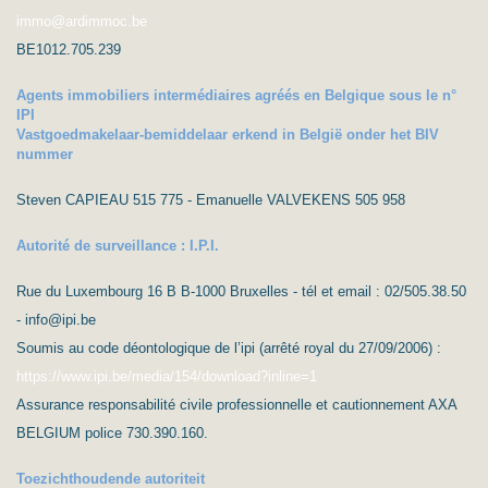
immo@ardimmoc.be
BE1012.705.239
Agents immobiliers intermédiaires agréés en Belgique sous le n°
IPI
Vastgoedmakelaar-bemiddelaar erkend in België onder het BIV
nummer
Steven CAPIEAU 515 775 - Emanuelle VALVEKENS 505 958
Autorité de surveillance : I.P.I.
Rue du Luxembourg 16 B B-1000 Bruxelles - tél et email : 02/505.38.50
- info@ipi.be
Soumis au code déontologique de l’ipi (arrêté royal du 27/09/2006) :
https://www.ipi.be/media/154/download?inline=1
Assurance responsabilité civile professionnelle et cautionnement AXA
BELGIUM police 730.390.160.
Toezichthoudende autoriteit