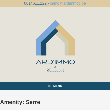
Spring
061/ 611.222 -
immo@ardimmoc.be
naar
de
inhoud
MENU
Amenity:
Serre