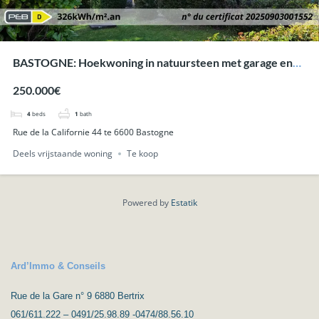
BASTOGNE: Hoekwoning in natuursteen met garage en
tuin, nabij het centrum.
250.000€
4
beds
1
bath
Rue de la Californie 44 te 6600 Bastogne
Deels vrijstaande woning
Te koop
Powered by
Estatik
Ard’Immo & Conseils
Rue de la Gare n° 9 6880 Bertrix
061/611.222 – 0491/25.98.89 -0474/88.56.10