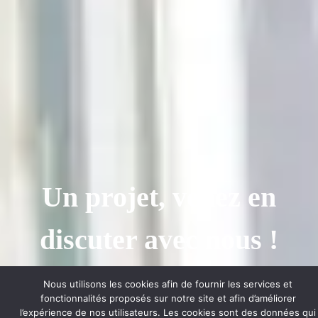
Un projet, venez en
discuter avec nous !
Nous utilisons les cookies afin de fournir les services et
Nos bureaux sont ouverts le mardi, mercredi et
fonctionnalités proposés sur notre site et afin d’améliorer
l’expérience de nos utilisateurs. Les cookies sont des données qui
jeudi de 9h à 12 h ou sur rendez-vous.