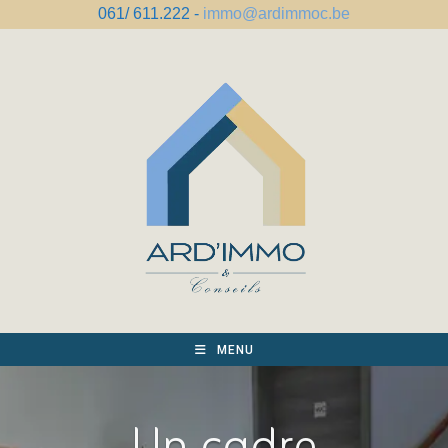
Skip
061/ 611.222 -
immo@ardimmoc.be
to
content
MENU