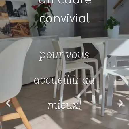
Un cadre
convivial
pour vous
accueillir au
mieux!