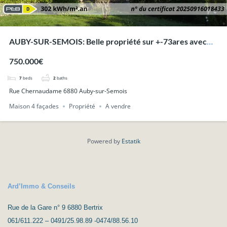
AUBY-SUR-SEMOIS: Belle propriété sur +-73ares avec
superbes vues.
750.000€
7
beds
2
baths
Rue Chernaudame 6880 Auby-sur-Semois
Maison 4 façades
Propriété
A vendre
Powered by
Estatik
Ard’Immo & Conseils
Rue de la Gare n° 9 6880 Bertrix
061/611.222 – 0491/25.98.89 -0474/88.56.10