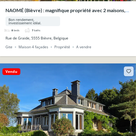
NAOMÉ (Bièvre) : magnifique propriété avec 2 maisons,
piscine, wellness, sur 33a 53ca.
Bon rendement,
investissement idéal.
8
beds
7
baths
Rue de Graide, 5555 Bièvre, Belgique
Gite
Maison 4 façades
Propriété
A vendre
Vendu