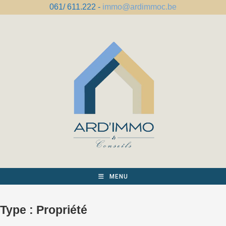
Skip
061/ 611.222 -
immo@ardimmoc.be
to
content
MENU
Type :
Propriété