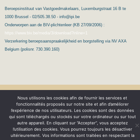
Beroepsinstituut van Vastgoedmakelaars, Luxemburgstraat 16 B te
1000 Brussel - 02/505.38.50 - info@ipi.be
Onderworpen aan de BIV-plichtenleer (KB 27/09/2006) :
https://www.biv.be/media/3/download?inline=1
Verzerkering beroepsaanspraakelijkheid en borgstelling via NV AXA
Belgium (polisnr. 730.390.160)
(c) Ard’Immo & Conseils
Nous utilisons les cookies afin de fournir les services et
fonctionnalités proposés sur notre site et afin d’améliorer
Protection de la vie privée – RGPD
Nederlands
l’expérience de nos utilisateurs. Les cookies sont des données
Conditions générales
qui sont téléchargés ou stockés sur votre ordinateur ou sur tout
autre appareil. En cliquant sur ”Accepter”, vous acceptez
l’utilisation des cookies. Vous pourrez toujours les désactiver
ultérieurement. Vos informations sont traitées en respectant la