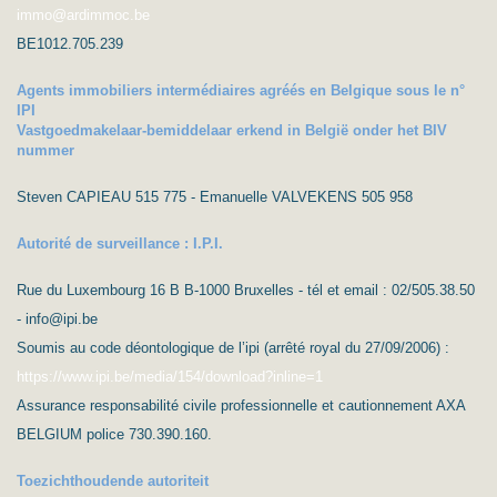
immo@ardimmoc.be
BE1012.705.239
Agents immobiliers intermédiaires agréés en Belgique sous le n°
IPI
Vastgoedmakelaar-bemiddelaar erkend in België onder het BIV
nummer
Steven CAPIEAU 515 775 - Emanuelle VALVEKENS 505 958
Autorité de surveillance : I.P.I.
Rue du Luxembourg 16 B B-1000 Bruxelles - tél et email : 02/505.38.50
- info@ipi.be
Soumis au code déontologique de l’ipi (arrêté royal du 27/09/2006) :
https://www.ipi.be/media/154/download?inline=1
Assurance responsabilité civile professionnelle et cautionnement AXA
BELGIUM police 730.390.160.
Toezichthoudende autoriteit