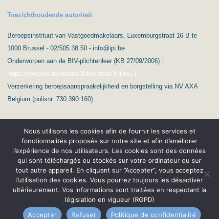
Toezichthoudende autoriteit
Beroepsinstituut van Vastgoedmakelaars, Luxemburgstraat 16 B te
1000 Brussel - 02/505.38.50 - info@ipi.be
Onderworpen aan de BIV-plichtenleer (KB 27/09/2006) :
https://www.biv.be/media/3/download?inline=1
Verzerkering beroepsaanspraakelijkheid en borgstelling via NV AXA
Belgium (polisnr. 730.390.160)
Nous utilisons les cookies afin de fournir les services et
fonctionnalités proposés sur notre site et afin d’améliorer
l’expérience de nos utilisateurs. Les cookies sont des données
qui sont téléchargés ou stockés sur votre ordinateur ou sur
(c) Ard’Immo & Conseils
tout autre appareil. En cliquant sur ”Accepter”, vous acceptez
l’utilisation des cookies. Vous pourrez toujours les désactiver
Protection de la vie privée – RGPD
Nederlands
ultérieurement. Vos informations sont traitées en respectant la
législation en vigueur (RGPD)
Conditions générales
Accepter
Refuser
Politique de confidentialité