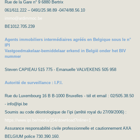
Rue de la Gare n° 9 6880 Bertrix
061/611.222 – 0491/25.98.89 -0474/88.56.10
immo@ardimmoc.be
BE1012.705.239
Agents immobiliers intermédiaires agréés en Belgique sous le n°
IPI
Vastgoedmakelaar-bemiddelaar erkend in België onder het BIV
nummer
Steven CAPIEAU 515 775 - Emanuelle VALVEKENS 505 958
Autorité de surveillance : I.P.I.
Rue du Luxembourg 16 B B-1000 Bruxelles - tél et email : 02/505.38.50
- info@ipi.be
Soumis au code déontologique de l’ipi (arrêté royal du 27/09/2006) :
https://www.ipi.be/media/154/download?inline=1
Assurance responsabilité civile professionnelle et cautionnement AXA
BELGIUM police 730.390.160.