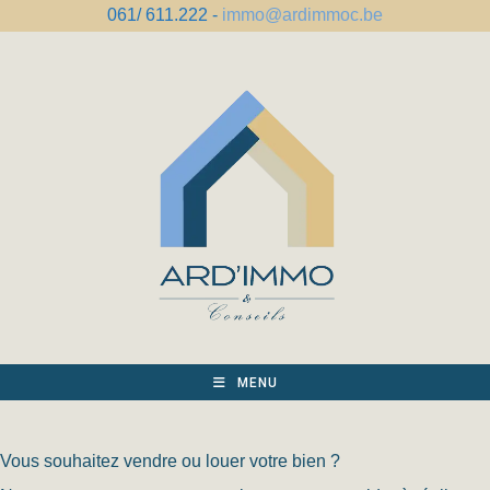
Skip
061/ 611.222 -
immo@ardimmoc.be
to
content
MENU
Vous souhaitez vendre ou louer votre bien ?