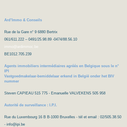
Ard’Immo & Conseils
Rue de la Gare n° 9 6880 Bertrix
061/611.222 – 0491/25.98.89 -0474/88.56.10
immo@ardimmoc.be
BE1012.705.239
Agents immobiliers intermédiaires agréés en Belgique sous le n°
IPI
Vastgoedmakelaar-bemiddelaar erkend in België onder het BIV
nummer
Steven CAPIEAU 515 775 - Emanuelle VALVEKENS 505 958
Autorité de surveillance : I.P.I.
Rue du Luxembourg 16 B B-1000 Bruxelles - tél et email : 02/505.38.50
- info@ipi.be