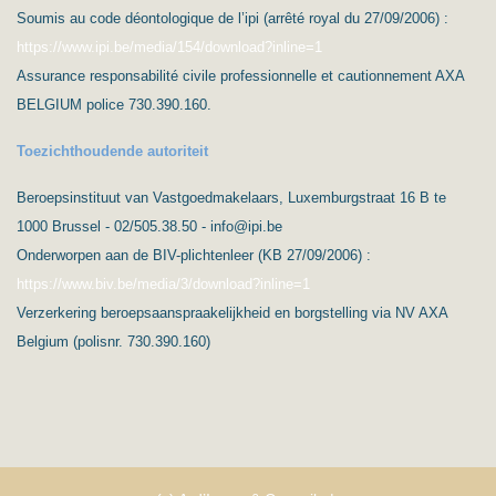
Soumis au code déontologique de l’ipi (arrêté royal du 27/09/2006) :
https://www.ipi.be/media/154/download?inline=1
Assurance responsabilité civile professionnelle et cautionnement AXA
BELGIUM police 730.390.160.
Toezichthoudende autoriteit
Beroepsinstituut van Vastgoedmakelaars, Luxemburgstraat 16 B te
1000 Brussel - 02/505.38.50 - info@ipi.be
Onderworpen aan de BIV-plichtenleer (KB 27/09/2006) :
https://www.biv.be/media/3/download?inline=1
Verzerkering beroepsaanspraakelijkheid en borgstelling via NV AXA
Belgium (polisnr. 730.390.160)