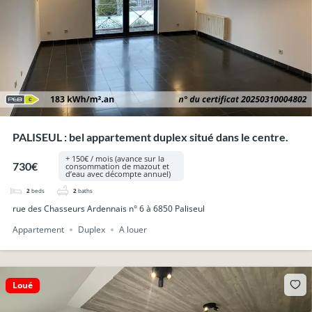
PALISEUL : bel appartement duplex situé dans le centre.
+ 150€ / mois (avance sur la
730€
consommation de mazout et
d’eau avec décompte annuel)
2
beds
2
baths
rue des Chasseurs Ardennais n° 6 à 6850 Paliseul
Appartement
Duplex
A louer
Loué