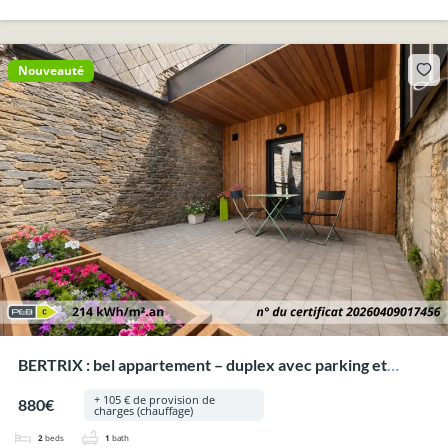
Nouveauté
BERTRIX : bel appartement – duplex avec parking et
terrasse.
+ 105 € de provision de
880€
charges (chauffage)
2
beds
1
bath