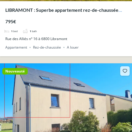
LIBRAMONT : Superbe appartement rez-de-chaussée
avec terrasse et jardin.
795€
1
bed
1
bath
Rue des Alliés n° 16 à 6800 Libramont
Appartement
Rez-de-chaussée
A louer
Nouveauté