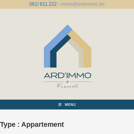
Skip
061/ 611.222 -
immo@ardimmoc.be
to
content
MENU
Type :
Appartement