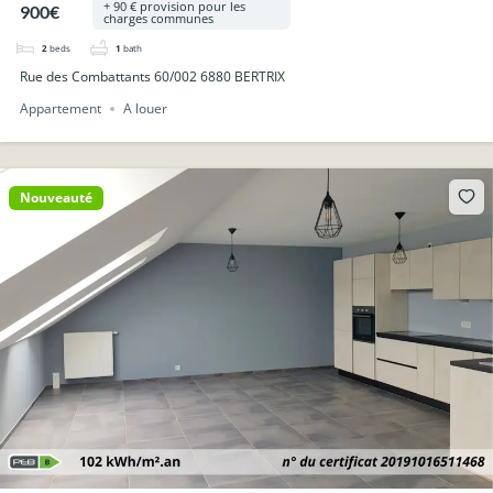
+ 90 € provision pour les
900€
charges communes
2
beds
1
bath
Rue des Combattants 60/002 6880 BERTRIX
Appartement
A louer
Nouveauté