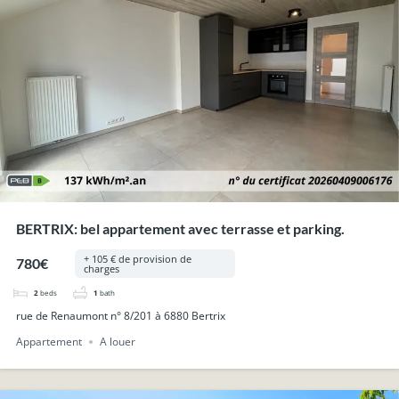
BERTRIX: bel appartement avec terrasse et parking.
+ 105 € de provision de
780€
charges
2
beds
1
bath
rue de Renaumont n° 8/201 à 6880 Bertrix
Appartement
A louer