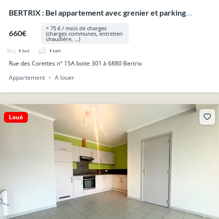
BERTRIX : Bel appartement avec grenier et parking
intérieur privatif.
+ 75 € / mois de charges
660€
(charges communes, entretien
chaudière, ...)
1
bed
1
bath
Rue des Corettes n° 15A boite 301 à 6880 Bertrix
Appartement
A louer
Loué