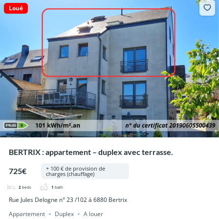
Loué
BERTRIX : appartement – duplex avec terrasse.
+ 100 € de provision de
725€
charges (chauffage)
2
beds
1
bath
Rue Jules Delogne n° 23 /102 à 6880 Bertrix
Appartement
Duplex
A louer