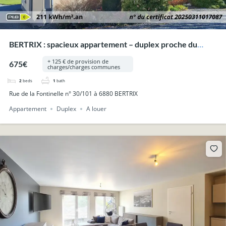
BERTRIX : spacieux appartement – duplex proche du
centre.
+ 125 € de provision de
675€
charges/charges communes
2
beds
1
bath
Rue de la Fontinelle n° 30/101 à 6880 BERTRIX
Appartement
Duplex
A louer