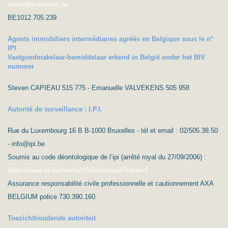
immo@ardimmoc.be
BE1012.705.239
Agents immobiliers intermédiaires agréés en Belgique sous le n°
IPI
Vastgoedmakelaar-bemiddelaar erkend in België onder het BIV
nummer
Steven CAPIEAU 515 775 - Emanuelle VALVEKENS 505 958
Autorité de surveillance : I.P.I.
Rue du Luxembourg 16 B B-1000 Bruxelles - tél et email : 02/505.38.50
- info@ipi.be
Soumis au code déontologique de l’ipi (arrêté royal du 27/09/2006) :
https://www.ipi.be/media/154/download?inline=1
Assurance responsabilité civile professionnelle et cautionnement AXA
BELGIUM police 730.390.160.
Toezichthoudende autoriteit