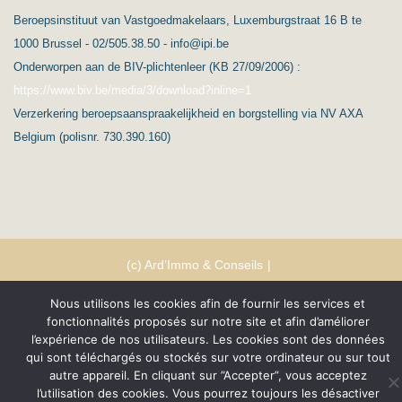
Beroepsinstituut van Vastgoedmakelaars, Luxemburgstraat 16 B te
1000 Brussel - 02/505.38.50 - info@ipi.be
Onderworpen aan de BIV-plichtenleer (KB 27/09/2006) :
https://www.biv.be/media/3/download?inline=1
Verzerkering beroepsaanspraakelijkheid en borgstelling via NV AXA
Belgium (polisnr. 730.390.160)
(c) Ard’Immo & Conseils
Protection de la vie privée – RGPD
Nederlands
Nous utilisons les cookies afin de fournir les services et
fonctionnalités proposés sur notre site et afin d’améliorer
Conditions générales
l’expérience de nos utilisateurs. Les cookies sont des données
qui sont téléchargés ou stockés sur votre ordinateur ou sur tout
autre appareil. En cliquant sur ”Accepter”, vous acceptez
l’utilisation des cookies. Vous pourrez toujours les désactiver