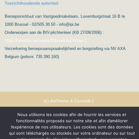
Toezichthoudende autoriteit
Beroepsinstituut van Vastgoedmakelaars, Luxemburgstraat 16 B te
1000 Brussel - 02/505.38.50 - info@ipi.be
Onderworpen aan de BIV-plichtenleer (KB 27/09/2006) :
https://www.biv.be/media/3/download?inline=1
Verzerkering beroepsaanspraakelijkheid en borgstelling via NV AXA
Belgium (polisnr. 730.390.160)
(c) Ard’Immo & Conseils
Protection de la vie privée – RGPD
Nederlands
Nous utilisons les cookies afin de fournir les services et
fonctionnalités proposés sur notre site et afin d’améliorer
Conditions générales
l’expérience de nos utilisateurs. Les cookies sont des données
qui sont téléchargés ou stockés sur votre ordinateur ou sur tout