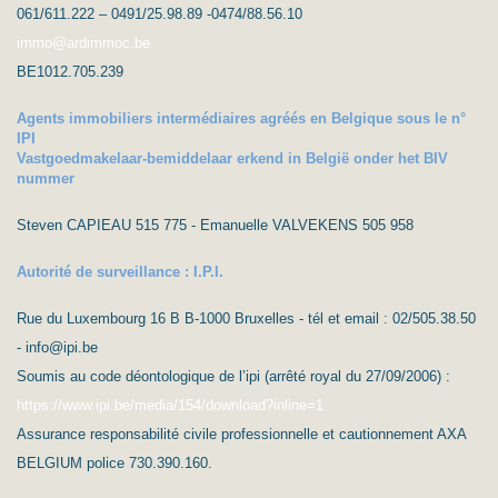
061/611.222 – 0491/25.98.89 -0474/88.56.10
immo@ardimmoc.be
BE1012.705.239
Agents immobiliers intermédiaires agréés en Belgique sous le n°
IPI
Vastgoedmakelaar-bemiddelaar erkend in België onder het BIV
nummer
Steven CAPIEAU 515 775 - Emanuelle VALVEKENS 505 958
Autorité de surveillance : I.P.I.
Rue du Luxembourg 16 B B-1000 Bruxelles - tél et email : 02/505.38.50
- info@ipi.be
Soumis au code déontologique de l’ipi (arrêté royal du 27/09/2006) :
https://www.ipi.be/media/154/download?inline=1
Assurance responsabilité civile professionnelle et cautionnement AXA
BELGIUM police 730.390.160.