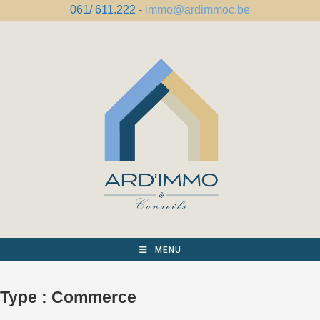
Skip
061/ 611.222 -
immo@ardimmoc.be
to
content
MENU
Type :
Commerce