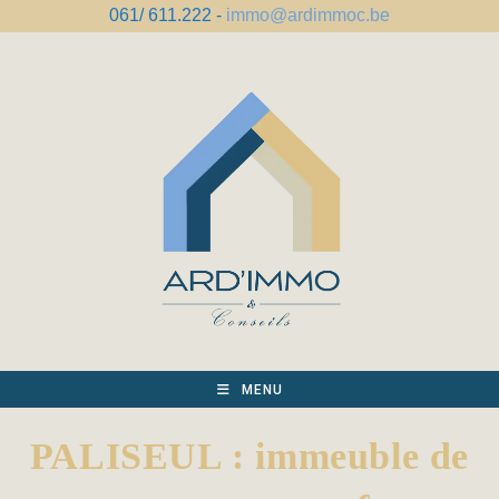
Skip
061/ 611.222 -
immo@ardimmoc.be
to
content
MENU
PALISEUL : immeuble de