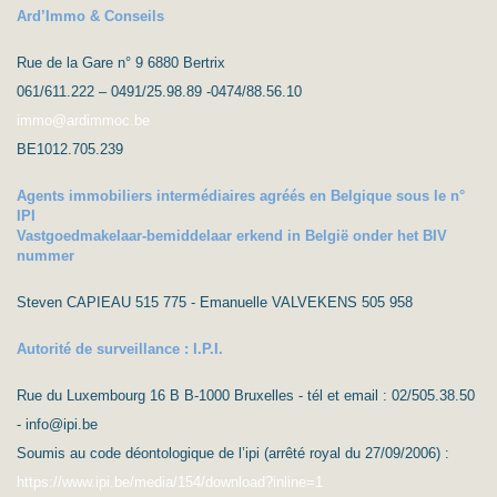
Ard’Immo & Conseils
Rue de la Gare n° 9 6880 Bertrix
061/611.222 – 0491/25.98.89 -0474/88.56.10
immo@ardimmoc.be
BE1012.705.239
Agents immobiliers intermédiaires agréés en Belgique sous le n°
IPI
Vastgoedmakelaar-bemiddelaar erkend in België onder het BIV
nummer
Steven CAPIEAU 515 775 - Emanuelle VALVEKENS 505 958
Autorité de surveillance : I.P.I.
Rue du Luxembourg 16 B B-1000 Bruxelles - tél et email : 02/505.38.50
- info@ipi.be
Soumis au code déontologique de l’ipi (arrêté royal du 27/09/2006) :
https://www.ipi.be/media/154/download?inline=1