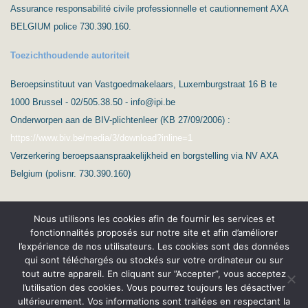
Assurance responsabilité civile professionnelle et cautionnement AXA
BELGIUM police 730.390.160.
Toezichthoudende autoriteit
Beroepsinstituut van Vastgoedmakelaars, Luxemburgstraat 16 B te
1000 Brussel - 02/505.38.50 - info@ipi.be
Onderworpen aan de BIV-plichtenleer (KB 27/09/2006) :
https://www.biv.be/media/3/download?inline=1
Verzerkering beroepsaanspraakelijkheid en borgstelling via NV AXA
Belgium (polisnr. 730.390.160)
Nous utilisons les cookies afin de fournir les services et
fonctionnalités proposés sur notre site et afin d’améliorer
l’expérience de nos utilisateurs. Les cookies sont des données
qui sont téléchargés ou stockés sur votre ordinateur ou sur
(c) Ard’Immo & Conseils
tout autre appareil. En cliquant sur ”Accepter”, vous acceptez
l’utilisation des cookies. Vous pourrez toujours les désactiver
Protection de la vie privée – RGPD
Nederlands
ultérieurement. Vos informations sont traitées en respectant la