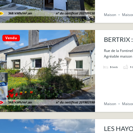
Maison
Maison
Vendu
BERTRIX : 
Rue de la Fontinel
Agréable maison 4
5
beds
1
Maison
Maison
LES HAYONS