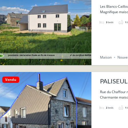
Les Blancs-Caillo
Magnifique maison
3
beds
1
Maison
Nouvel
Vendu
PALISEUL :
Rue du Chaffour n
Charmante maison 
2
beds
1