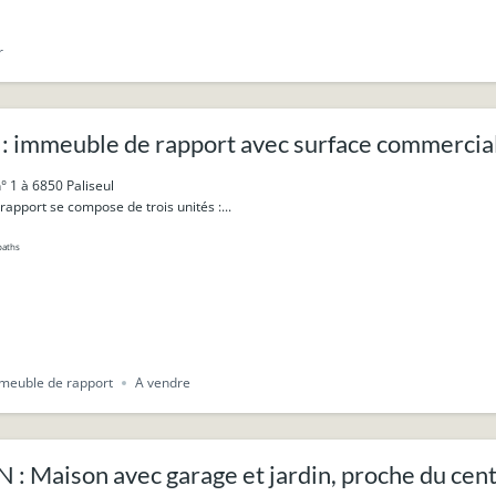
r
: immeuble de rapport avec surface commercial
nts.
° 1 à 6850 Paliseul
apport se compose de trois unités :...
baths
meuble de rapport
A vendre
: Maison avec garage et jardin, proche du cent