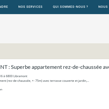
NDRE
NOS SERVICES
QUI SOMMES-NOUS ?
NOUS
 : Superbe appartement rez-de-chaussée avec 
 16 à 6800 Libramont
nt (rez-de-chaussée, +- 75m) avec terrasse couverte et jardin,...
ath