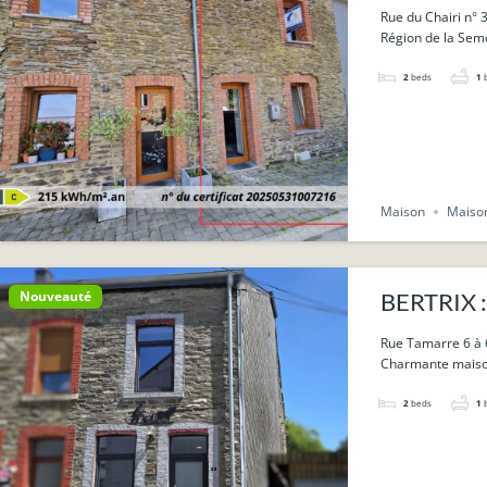
Rue du Chairi n° 
Région de la Sem
2
beds
1
Maison
Maiso
Nouveauté
BERTRIX :
Rue Tamarre 6 à
Charmante maison 
2
beds
1