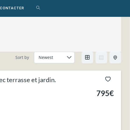
 CONTACTER
TOGGLE
WEBSITE
SEARCH
Sort by
terrasse et jardin.
795€