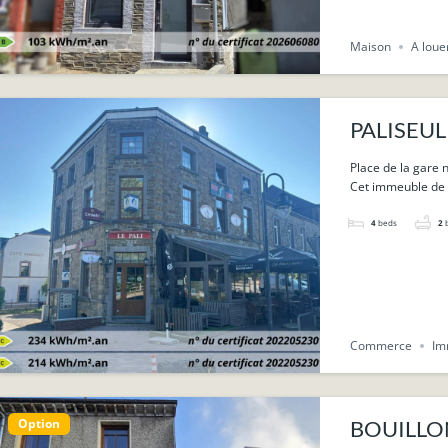
Maison
A loue
PALISEUL 
apparteme
Place de la gare n
Cet immeuble de r
4
beds
2
Commerce
Im
Option
BOUILLON 