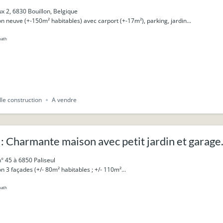
ux 2, 6830 Bouillon, Belgique
 neuve (+-150m² habitables) avec carport (+-17m²), parking, jardin...
bath
le construction
A vendre
 Charmante maison avec petit jardin et garage
° 45 à 6850 Paliseul
3 façades (+/- 80m² habitables ; +/- 110m²...
bath