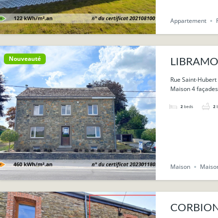
Appartement
Nouveauté
LIBRAMONT
Rue Saint-Hubert
Maison 4 façades 
2
beds
2
Maison
Maison
CORBION :