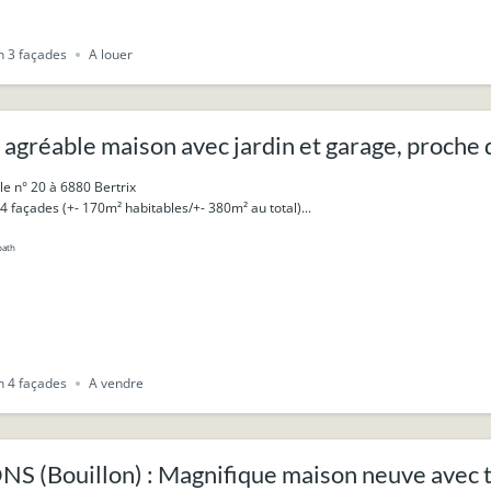
 3 façades
A louer
agréable maison avec jardin et garage, proche 
le n° 20 à 6880 Bertrix
 façades (+- 170m² habitables/+- 380m² au total)...
bath
 4 façades
A vendre
 (Bouillon) : Magnifique maison neuve avec ter