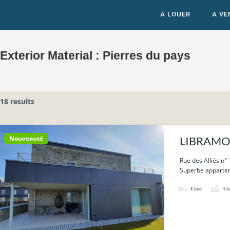
A LOUER
A VE
Exterior Material :
Pierres du pays
18 results
Nouveauté
LIBRAMONT
Rue des Alliés n°
Superbe apparteme
1
bed
1
b