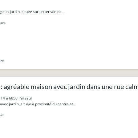
 et jardin, située sur un terrain de...
baths
dre
 agréable maison avec jardin dans une rue cal
 14 à 6850 Paliseul
vec jardin, située à proximité du centre et...
bath