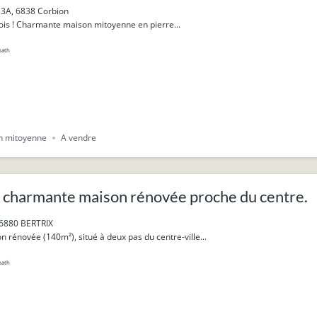
33A, 6838 Corbion
ois ! Charmante maison mitoyenne en pierre...
bath
n mitoyenne
A vendre
 charmante maison rénovée proche du centre.
 6880 BERTRIX
rénovée (140m²), situé à deux pas du centre-ville...
bath