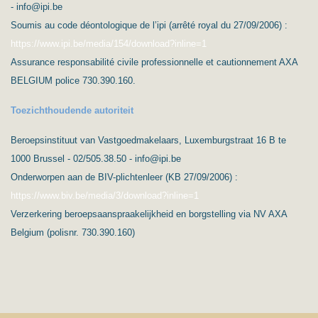
- info@ipi.be
Soumis au code déontologique de l’ipi (arrêté royal du 27/09/2006) :
https://www.ipi.be/media/154/download?inline=1
Assurance responsabilité civile professionnelle et cautionnement AXA
BELGIUM police 730.390.160.
Toezichthoudende autoriteit
Beroepsinstituut van Vastgoedmakelaars, Luxemburgstraat 16 B te
1000 Brussel - 02/505.38.50 - info@ipi.be
Onderworpen aan de BIV-plichtenleer (KB 27/09/2006) :
https://www.biv.be/media/3/download?inline=1
Verzerkering beroepsaanspraakelijkheid en borgstelling via NV AXA
Belgium (polisnr. 730.390.160)