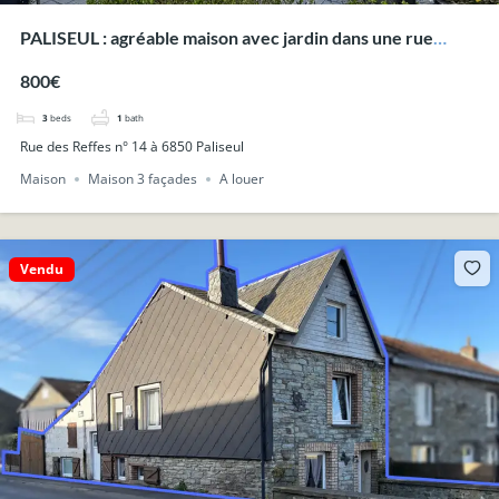
PALISEUL : agréable maison avec jardin dans une rue
calme.
800€
3
beds
1
bath
Rue des Reffes n° 14 à 6850 Paliseul
Maison
Maison 3 façades
A louer
Vendu