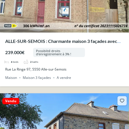
ALLE-SUR-SEMOIS : Charmante maison 3 façades avec
jardin, proche du centre du village.
Possiblité droits
239.000€
d'enregistrement à 3% !
4
beds
2
baths
Rue La Ringe 97, 5550 Alle-sur-Semois
Maison
Maison 3 façades
A vendre
Vendu