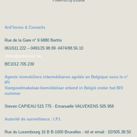
Powered by
Estatik
Ard’Immo & Conseils
Rue de la Gare n° 9 6880 Bertrix
061/611.222 – 0491/25.98.89 -0474/88.56.10
immo@ardimmoc.be
BE1012.705.239
Agents immobiliers intermédiaires agréés en Belgique sous le n°
IPI
Vastgoedmakelaar-bemiddelaar erkend in België onder het BIV
nummer
Steven CAPIEAU 515 775 - Emanuelle VALVEKENS 505 958
Autorité de surveillance : I.P.I.
Rue du Luxembourg 16 B B-1000 Bruxelles - tél et email : 02/505.38.50