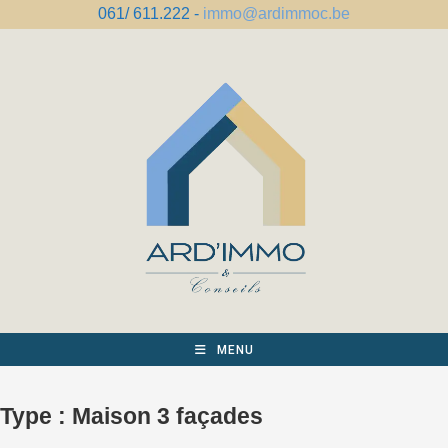
Skip
061/ 611.222 -
immo@ardimmoc.be
to
content
MENU
Type :
Maison 3 façades