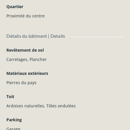
Consommation spécifique d’énergie primaire : 523
Quartier
kWh/m².an
Proximité du centre
Consommation totale d’énergie primaire : 54 888 kWh/an
N° du rapport PEB : 20260313032753
Détails du bâtiment | Details
Revenu cadastral
: 245 €
Prix demandé
: 155.000 €
Revêtement de sol
Les informations et superficies ci-dessus sont données à
Carrelages
,
Plancher
titre indicatif et sont non contractuelles.
Matériaux extérieurs
N'hésitez pas à nous contacter pour plus d'informations.
Pierres du pays
Toit
Ardoises naturelles
,
Tôles ondulées
Parking
Garage