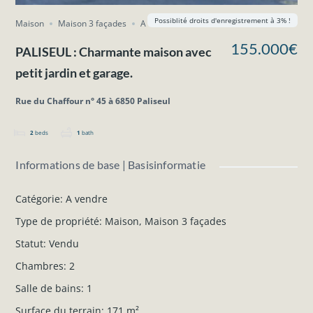
Possiblité droits d'enregistrement à 3% !
Maison
Maison 3 façades
A vendre
155.000€
PALISEUL : Charmante maison avec
petit jardin et garage.
Rue du Chaffour n° 45 à 6850 Paliseul
2
beds
1
bath
Informations de base | Basisinformatie
Catégorie
:
A vendre
Type de propriété
:
Maison
,
Maison 3 façades
Statut
:
Vendu
Chambres
:
2
Salle de bains
:
1
Surface du terrain
:
171
m²