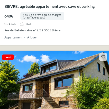
BIEVRE : agréable appartement avec cave et parking.
+ 50 € de provision de charges
640€
(chauffage et eau)
2
beds
1
bath
Rue de Bellefontaine n° 2/5 à 5555 Bièvre
Appartement
A louer
Loué