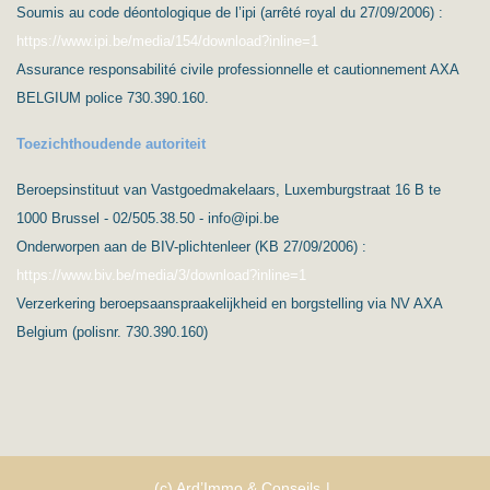
Soumis au code déontologique de l’ipi (arrêté royal du 27/09/2006) :
https://www.ipi.be/media/154/download?inline=1
Assurance responsabilité civile professionnelle et cautionnement AXA
BELGIUM police 730.390.160.
Toezichthoudende autoriteit
Beroepsinstituut van Vastgoedmakelaars, Luxemburgstraat 16 B te
1000 Brussel - 02/505.38.50 - info@ipi.be
Onderworpen aan de BIV-plichtenleer (KB 27/09/2006) :
https://www.biv.be/media/3/download?inline=1
Verzerkering beroepsaanspraakelijkheid en borgstelling via NV AXA
Belgium (polisnr. 730.390.160)
(c) Ard’Immo & Conseils