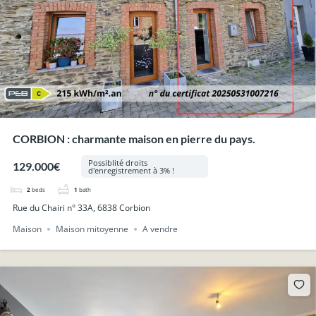
CORBION : charmante maison en pierre du pays.
Possiblité droits
129.000€
d'enregistrement à 3% !
2
beds
1
bath
Rue du Chairi n° 33A, 6838 Corbion
Maison
Maison mitoyenne
A vendre