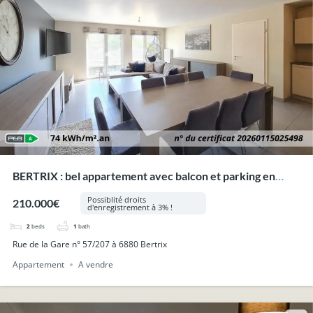
BERTRIX : bel appartement avec balcon et parking en
plein centre-ville.
Possiblité droits
210.000€
d'enregistrement à 3% !
2
beds
1
bath
Rue de la Gare n° 57/207 à 6880 Bertrix
Appartement
A vendre