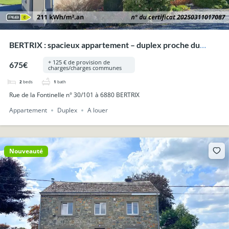
BERTRIX : spacieux appartement – duplex proche du
centre.
+ 125 € de provision de
675€
charges/charges communes
2
beds
1
bath
Rue de la Fontinelle n° 30/101 à 6880 BERTRIX
Appartement
Duplex
A louer
Nouveauté