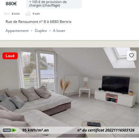
+ 105 € de provision de
880€
charges (chauffage)
2
beds
1
bath
Rue de Renaumont n° 8 à 6880 Bertrix
Appartement
Duplex
A louer
Loué