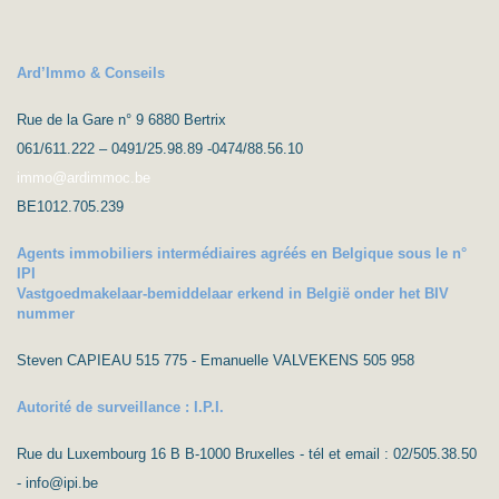
Ard’Immo & Conseils
Rue de la Gare n° 9 6880 Bertrix
061/611.222 – 0491/25.98.89 -0474/88.56.10
immo@ardimmoc.be
BE1012.705.239
Agents immobiliers intermédiaires agréés en Belgique sous le n°
IPI
Vastgoedmakelaar-bemiddelaar erkend in België onder het BIV
nummer
Steven CAPIEAU 515 775 - Emanuelle VALVEKENS 505 958
Autorité de surveillance : I.P.I.
Rue du Luxembourg 16 B B-1000 Bruxelles - tél et email : 02/505.38.50
- info@ipi.be