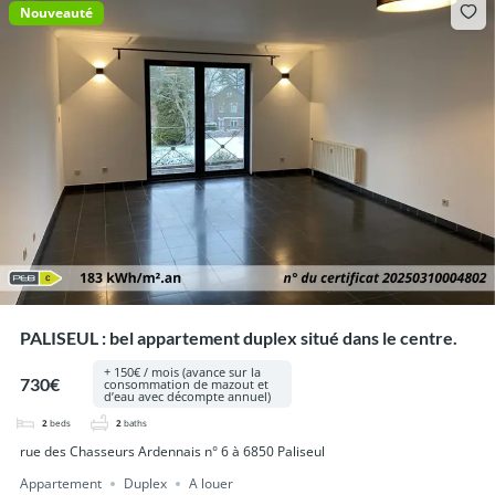
Nouveauté
PALISEUL : bel appartement duplex situé dans le centre.
+ 150€ / mois (avance sur la
730€
consommation de mazout et
d’eau avec décompte annuel)
2
beds
2
baths
rue des Chasseurs Ardennais n° 6 à 6850 Paliseul
Appartement
Duplex
A louer