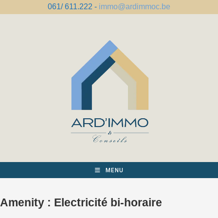
Skip
061/ 611.222 -
immo@ardimmoc.be
to
content
MENU
Amenity :
Electricité bi-horaire