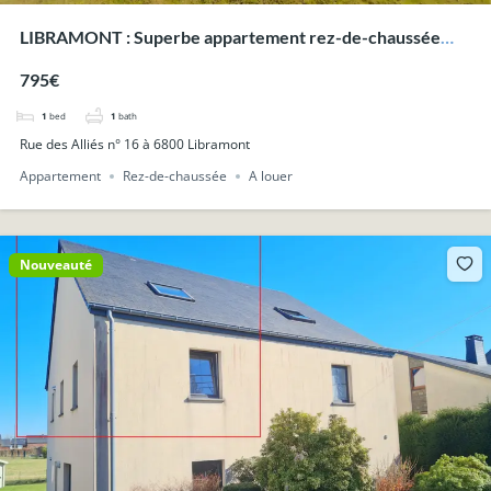
LIBRAMONT : Superbe appartement rez-de-chaussée
avec terrasse et jardin.
795€
1
bed
1
bath
Rue des Alliés n° 16 à 6800 Libramont
Appartement
Rez-de-chaussée
A louer
Nouveauté