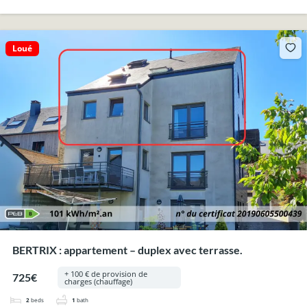
Loué
BERTRIX : appartement – duplex avec terrasse.
+ 100 € de provision de
725€
charges (chauffage)
2
beds
1
bath