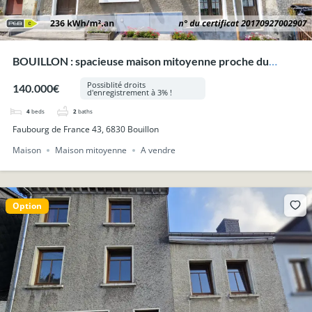
BOUILLON : spacieuse maison mitoyenne proche du
centre.
Possiblité droits
140.000€
d'enregistrement à 3% !
4
beds
2
baths
Faubourg de France 43, 6830 Bouillon
Maison
Maison mitoyenne
A vendre
Option