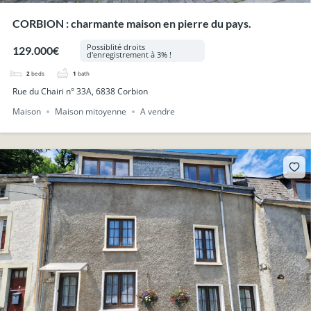
CORBION : charmante maison en pierre du pays.
Possiblité droits
129.000€
d'enregistrement à 3% !
2
beds
1
bath
Rue du Chairi n° 33A, 6838 Corbion
Maison
Maison mitoyenne
A vendre