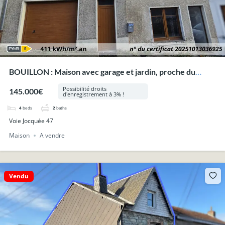
BOUILLON : Maison avec garage et jardin, proche du
centre.
Possibilité droits
145.000€
d'enregistrement à 3% !
4
beds
2
baths
Voie Jocquée 47
Maison
A vendre
Vendu