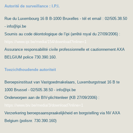
Autorité de surveillance : I.P.I.
Rue du Luxembourg 16 B B-1000 Bruxelles - tél et email : 02/505.38.50
- info@ipi.be
Soumis au code déontologique de l’ipi (arrêté royal du 27/09/2006) :
https://www.ipi.be/media/154/download?inline=1
Assurance responsabilité civile professionnelle et cautionnement AXA
BELGIUM police 730.390.160.
Toezichthoudende autoriteit
Beroepsinstituut van Vastgoedmakelaars, Luxemburgstraat 16 B te
1000 Brussel - 02/505.38.50 - info@ipi.be
Onderworpen aan de BIV-plichtenleer (KB 27/09/2006) :
https://www.biv.be/media/3/download?inline=1
Verzerkering beroepsaanspraakelijkheid en borgstelling via NV AXA
Belgium (polisnr. 730.390.160)