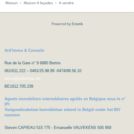
Maison
Maison 4 façades
A vendre
Powered by
Estatik
Ard’Immo & Conseils
Rue de la Gare n° 9 6880 Bertrix
061/611.222 – 0491/25.98.89 -0474/88.56.10
immo@ardimmoc.be
BE1012.705.239
Agents immobiliers intermédiaires agréés en Belgique sous le n°
IPI
Vastgoedmakelaar-bemiddelaar erkend in België onder het BIV
nummer
Steven CAPIEAU 515 775 - Emanuelle VALVEKENS 505 958