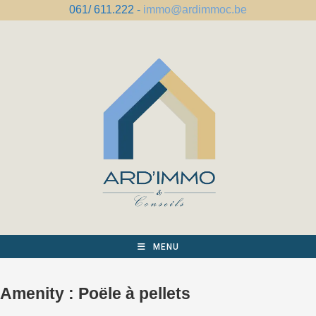
Skip
061/ 611.222 -
immo@ardimmoc.be
to
content
MENU
Amenity :
Poële à pellets