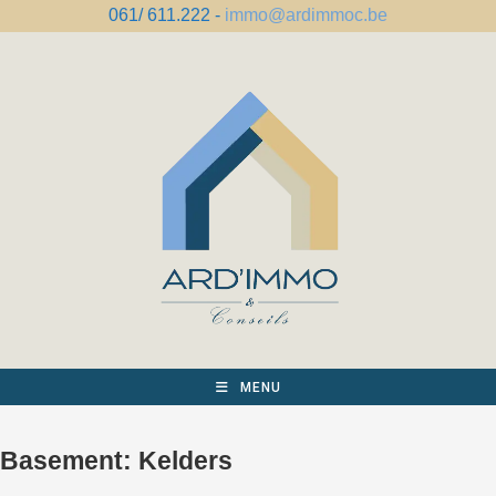
Spring
061/ 611.222 -
immo@ardimmoc.be
naar
de
inhoud
MENU
Basement:
Kelders