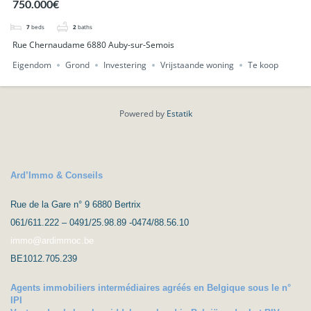
750.000€
over de vallei.
7
beds
2
baths
Rue Chernaudame 6880 Auby-sur-Semois
Eigendom
Grond
Investering
Vrijstaande woning
Te koop
Powered by
Estatik
Ard’Immo & Conseils
Rue de la Gare n° 9 6880 Bertrix
061/611.222 – 0491/25.98.89 -0474/88.56.10
immo@ardimmoc.be
BE1012.705.239
Agents immobiliers intermédiaires agréés en Belgique sous le n°
IPI