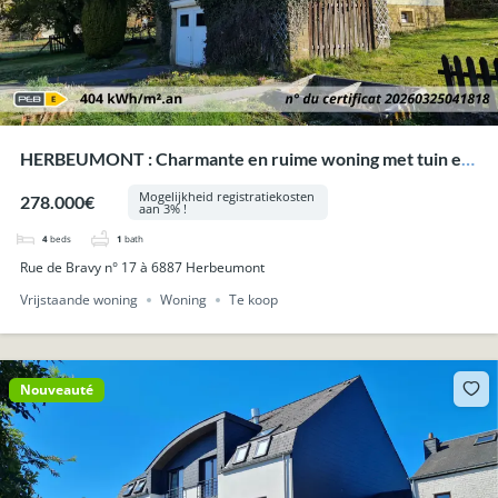
HERBEUMONT : Charmante en ruime woning met tuin en
garage.
Mogelijkheid registratiekosten
278.000€
aan 3% !
4
beds
1
bath
Rue de Bravy n° 17 à 6887 Herbeumont
Vrijstaande woning
Woning
Te koop
Nouveauté