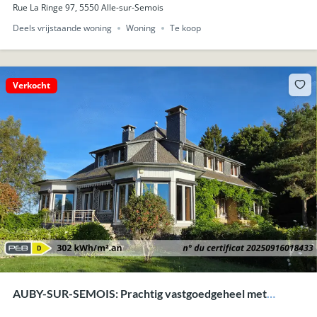
Rue La Ringe 97, 5550 Alle-sur-Semois
Deels vrijstaande woning
Woning
Te koop
Verkocht
AUBY-SUR-SEMOIS: Prachtig vastgoedgeheel met
karaktervolle woning op +-73are en mooie uitzichten