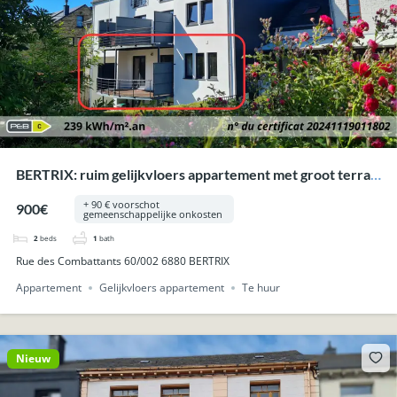
BERTRIX: ruim gelijkvloers appartement met groot terras,
parking en kelders.
+ 90 € voorschot
900€
gemeenschappelijke onkosten
2
beds
1
bath
Rue des Combattants 60/002 6880 BERTRIX
Appartement
Gelijkvloers appartement
Te huur
Nieuw