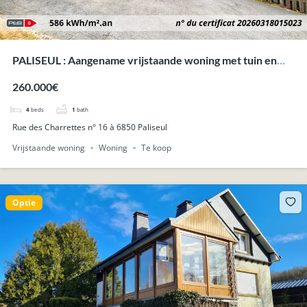
PALISEUL : Aangename vrijstaande woning met tuin en
garage.
260.000€
4
beds
1
bath
Rue des Charrettes n° 16 à 6850 Paliseul
Vrijstaande woning
Woning
Te koop
Optie