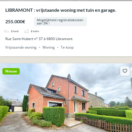
LIBRAMONT : vrijstaande woning met tuin en garage.
Mogelijkheid registratiekosten
255.000€
aan 3% !
2
beds
2
baths
Rue Saint-Hubert n° 37 à 6800 Libramont
Vrijstaande woning
Woning
Te koop
Nieuw