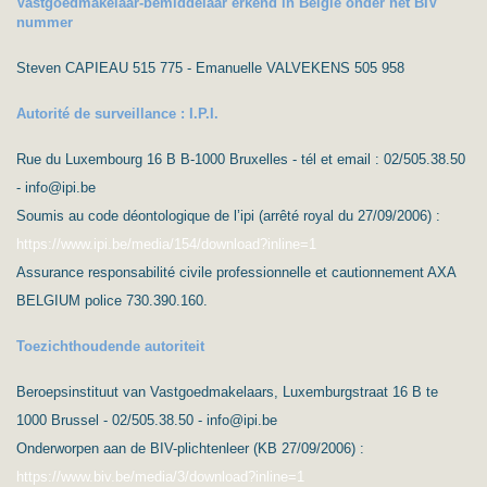
Vastgoedmakelaar-bemiddelaar erkend in België onder het BIV
nummer
Steven CAPIEAU 515 775 - Emanuelle VALVEKENS 505 958
Autorité de surveillance : I.P.I.
Rue du Luxembourg 16 B B-1000 Bruxelles - tél et email : 02/505.38.50
- info@ipi.be
Soumis au code déontologique de l’ipi (arrêté royal du 27/09/2006) :
https://www.ipi.be/media/154/download?inline=1
Assurance responsabilité civile professionnelle et cautionnement AXA
BELGIUM police 730.390.160.
Toezichthoudende autoriteit
Beroepsinstituut van Vastgoedmakelaars, Luxemburgstraat 16 B te
1000 Brussel - 02/505.38.50 - info@ipi.be
Onderworpen aan de BIV-plichtenleer (KB 27/09/2006) :
https://www.biv.be/media/3/download?inline=1