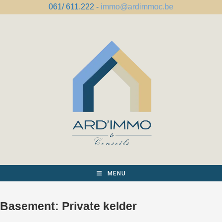
Spring
061/ 611.222 -
immo@ardimmoc.be
naar
de
inhoud
MENU
Basement:
Private kelder