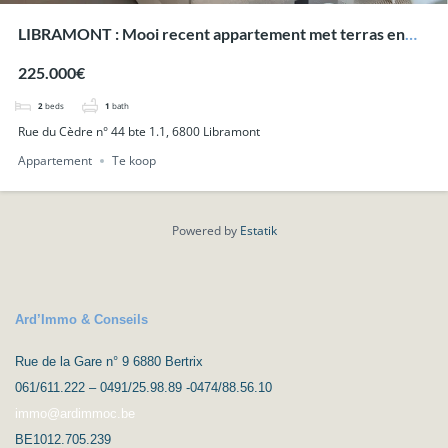
LIBRAMONT : Mooi recent appartement met terras en
private parking.
225.000€
2
beds
1
bath
Rue du Cèdre n° 44 bte 1.1, 6800 Libramont
Appartement
Te koop
Powered by
Estatik
Ard’Immo & Conseils
Rue de la Gare n° 9 6880 Bertrix
061/611.222 – 0491/25.98.89 -0474/88.56.10
immo@ardimmoc.be
BE1012.705.239