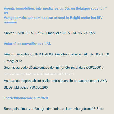
Agents immobiliers intermédiaires agréés en Belgique sous le n°
IPI
Vastgoedmakelaar-bemiddelaar erkend in België onder het BIV
nummer
Steven CAPIEAU 515 775 - Emanuelle VALVEKENS 505 958
Autorité de surveillance : I.P.I.
Rue du Luxembourg 16 B B-1000 Bruxelles - tél et email : 02/505.38.50
- info@ipi.be
Soumis au code déontologique de l’ipi (arrêté royal du 27/09/2006) :
https://www.ipi.be/media/154/download?inline=1
Assurance responsabilité civile professionnelle et cautionnement AXA
BELGIUM police 730.390.160.
Toezichthoudende autoriteit
Beroepsinstituut van Vastgoedmakelaars, Luxemburgstraat 16 B te