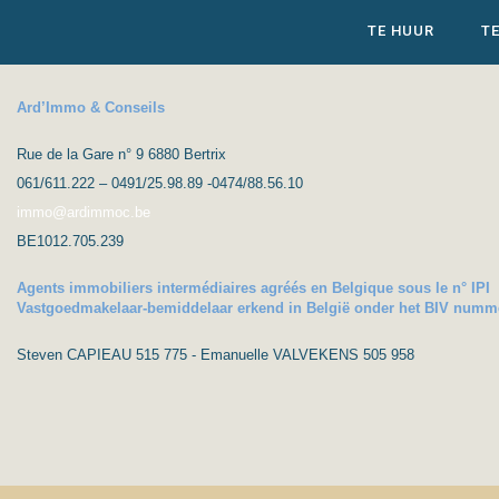
TE HUUR
T
Ard’Immo & Conseils
Rue de la Gare n° 9 6880 Bertrix
061/611.222 – 0491/25.98.89 -0474/88.56.10
immo@ardimmoc.be
BE1012.705.239
Agents immobiliers intermédiaires agréés en Belgique sous le n° IPI
Vastgoedmakelaar-bemiddelaar erkend in België onder het BIV numm
Steven CAPIEAU 515 775 - Emanuelle VALVEKENS 505 958