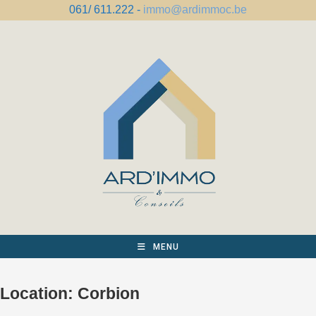
Spring
061/ 611.222 -
immo@ardimmoc.be
naar
de
inhoud
MENU
Location:
Corbion