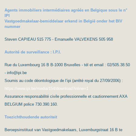
Agents immobiliers intermédiaires agréés en Belgique sous le n°
IPI
Vastgoedmakelaar-bemiddelaar erkend in België onder het BIV
nummer
Steven CAPIEAU 515 775 - Emanuelle VALVEKENS 505 958
Autorité de surveillance : I.P.I.
Rue du Luxembourg 16 B B-1000 Bruxelles - tél et email : 02/505.38.50
- info@ipi.be
Soumis au code déontologique de l’ipi (arrêté royal du 27/09/2006) :
https://www.ipi.be/media/154/download?inline=1
Assurance responsabilité civile professionnelle et cautionnement AXA
BELGIUM police 730.390.160.
Toezichthoudende autoriteit
Beroepsinstituut van Vastgoedmakelaars, Luxemburgstraat 16 B te