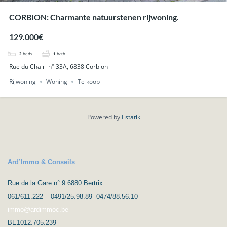
CORBION: Charmante natuurstenen rijwoning.
129.000€
2
beds
1
bath
Rue du Chairi n° 33A, 6838 Corbion
Rijwoning
Woning
Te koop
Powered by
Estatik
Ard’Immo & Conseils
Rue de la Gare n° 9 6880 Bertrix
061/611.222 – 0491/25.98.89 -0474/88.56.10
immo@ardimmoc.be
BE1012.705.239