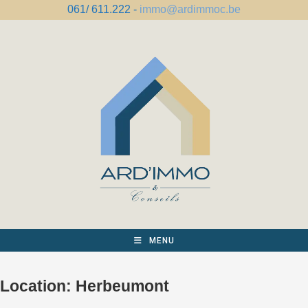
Spring
061/ 611.222 -
immo@ardimmoc.be
naar
de
inhoud
MENU
Location:
Herbeumont