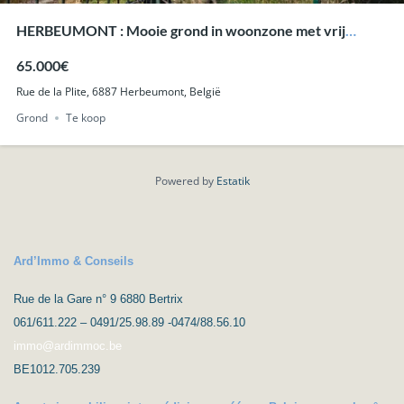
HERBEUMONT : Mooie grond in woonzone met vrij
uitzicht, 22a 30ca.
65.000€
Rue de la Plite, 6887 Herbeumont, België
Grond
Te koop
Powered by
Estatik
Ard’Immo & Conseils
Rue de la Gare n° 9 6880 Bertrix
061/611.222 – 0491/25.98.89 -0474/88.56.10
immo@ardimmoc.be
BE1012.705.239