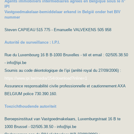
Agents immobiliers intermédiaires agréés en Belgique sous le n°
IPI
Vastgoedmakelaar-bemiddelaar erkend in België onder het BIV
nummer
Steven CAPIEAU 515 775 - Emanuelle VALVEKENS 505 958
Autorité de surveillance : I.P.I.
Rue du Luxembourg 16 B B-1000 Bruxelles - tél et email : 02/505.38.50
- info@ipi.be
Soumis au code déontologique de l’ipi (arrêté royal du 27/09/2006) :
https://www.ipi.be/media/154/download?inline=1
Assurance responsabilité civile professionnelle et cautionnement AXA
BELGIUM police 730.390.160.
Toezichthoudende autoriteit
Beroepsinstituut van Vastgoedmakelaars, Luxemburgstraat 16 B te
1000 Brussel - 02/505.38.50 - info@ipi.be