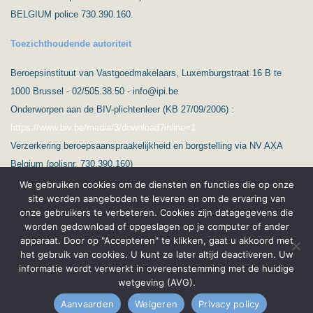
BELGIUM police 730.390.160.
Toezichthoudende autoriteit
Beroepsinstituut van Vastgoedmakelaars, Luxemburgstraat 16 B te
1000 Brussel - 02/505.38.50 - info@ipi.be
Onderworpen aan de BIV-plichtenleer (KB 27/09/2006) :
https://www.biv.be/media/3/download?inline=1
Verzerkering beroepsaanspraakelijkheid en borgstelling via NV AXA
Belgium (polisnr. 730.390.160)
We gebruiken cookies om de diensten en functies die op onze
site worden aangeboden te leveren en om de ervaring van
onze gebruikers te verbeteren. Cookies zijn datagegevens die
worden gedownload of opgeslagen op je computer of ander
apparaat. Door op "Accepteren" te klikken, gaat u akkoord met
het gebruik van cookies. U kunt ze later altijd deactiveren. Uw
(C) Ard’immo & Conseils
Privacybescherming & GPDR
informatie wordt verwerkt in overeenstemming met de huidige
wetgeving (AVG).
Français
Wettelijke vermeldingen
Aanvaarden
Weigeren
Privacy policy