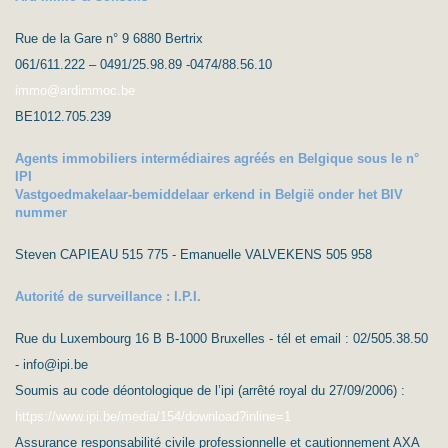
Rue de la Gare n° 9 6880 Bertrix
061/611.222 – 0491/25.98.89 -0474/88.56.10
immo@ardimmoc.be
BE1012.705.239
Agents immobiliers intermédiaires agréés en Belgique sous le n°
IPI
Vastgoedmakelaar-bemiddelaar erkend in België onder het BIV
nummer
Steven CAPIEAU 515 775 - Emanuelle VALVEKENS 505 958
Autorité de surveillance : I.P.I.
Rue du Luxembourg 16 B B-1000 Bruxelles - tél et email : 02/505.38.50
- info@ipi.be
Soumis au code déontologique de l’ipi (arrêté royal du 27/09/2006) :
https://www.ipi.be/media/154/download?inline=1
Assurance responsabilité civile professionnelle et cautionnement AXA