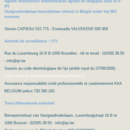
Agents immobiliers intermédiaires agréés en Belgique sous le n°
IPI
Vastgoedmakelaar-bemiddelaar erkend in België onder het BIV
nummer
Steven CAPIEAU 515 775 - Emanuelle VALVEKENS 505 958
Autorité de surveillance : I.P.I.
Rue du Luxembourg 16 B B-1000 Bruxelles - tél et email : 02/505.38.50
- info@ipi.be
Soumis au code déontologique de l’ipi (arrêté royal du 27/09/2006) :
https://www.ipi.be/media/154/download?inline=1
Assurance responsabilité civile professionnelle et cautionnement AXA
BELGIUM police 730.390.160.
Toezichthoudende autoriteit
Beroepsinstituut van Vastgoedmakelaars, Luxemburgstraat 16 B te
1000 Brussel - 02/505.38.50 - info@ipi.be