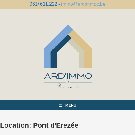
Spring
061/ 611.222 -
immo@ardimmoc.be
naar
de
inhoud
MENU
Location:
Pont d'Erezée