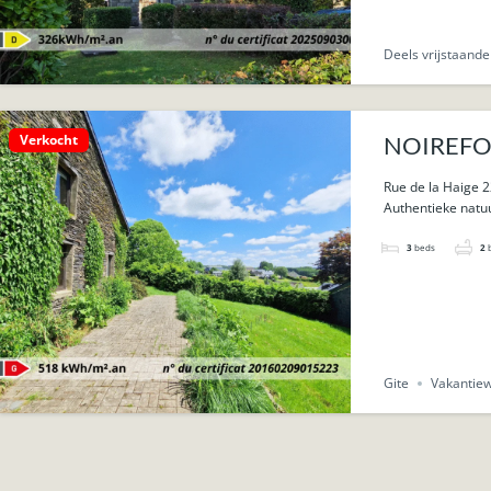
Deels vrijstaand
Verkocht
NOIREFONT
Rue de la Haige 2
Authentieke natu
3
beds
2
Gite
Vakantie