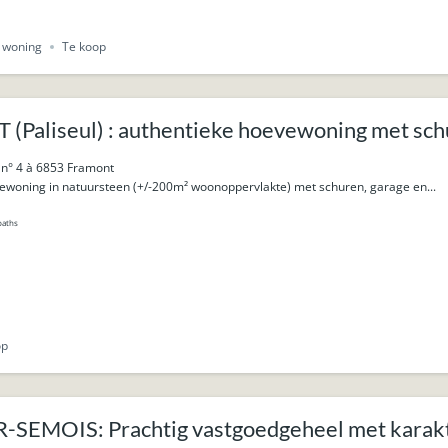
e woning
Te koop
Paliseul) : authentieke hoevewoning met schu
n° 4 à 6853 Framont
ewoning in natuursteen (+/-200m² woonoppervlakte) met schuren, garage en...
baths
op
SEMOIS: Prachtig vastgoedgeheel met karakt