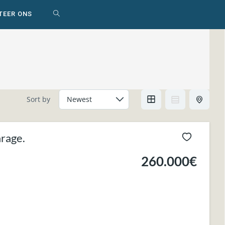
TEER ONS
WEBSITE
ZOEKEN
AAN-/UITZETTEN
Sort by
rage.
260.000€