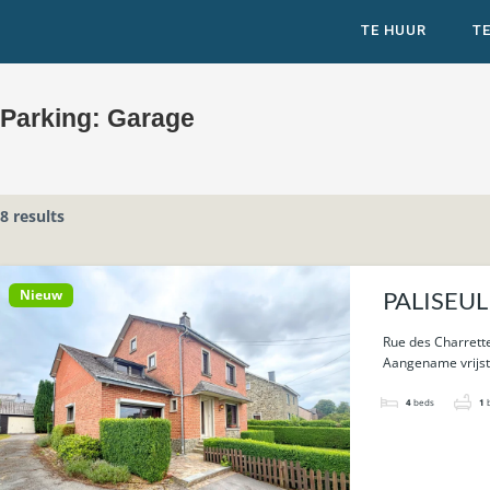
TE HUUR
T
Parking:
Garage
8 results
Nieuw
PALISEUL 
Rue des Charrette
Aangename vrijst
4
beds
1