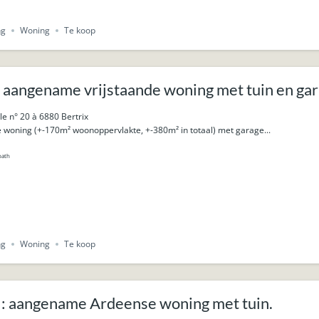
ng
Woning
Te koop
 aangename vrijstaande woning met tuin en gar
le n° 20 à 6880 Bertrix
 woning (+-170m² woonoppervlakte, +-380m² in totaal) met garage...
bath
ng
Woning
Te koop
: aangename Ardeense woning met tuin.