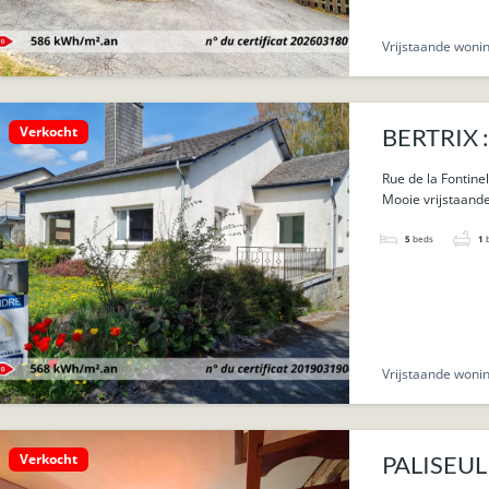
Vrijstaande woni
Verkocht
BERTRIX :
Rue de la Fontinel
Mooie vrijstaande
5
beds
1
Vrijstaande woni
Verkocht
PALISEUL 