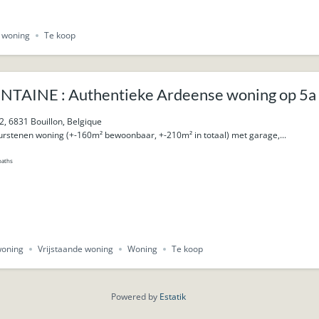
e woning
Te koop
AINE : Authentieke Ardeense woning op 5a 84
2, 6831 Bouillon, Belgique
urstenen woning (+-160m² bewoonbaar, +-210m² in totaal) met garage,...
baths
woning
Vrijstaande woning
Woning
Te koop
Powered by
Estatik