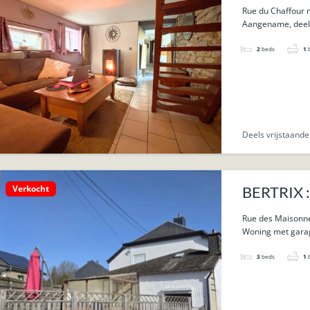
Rue du Chaffour n
Aangename, deels 
2
beds
1
Deels vrijstaand
Verkocht
BERTRIX :
Rue des Maisonne
Woning met garag
3
beds
1