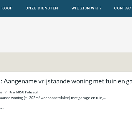
E KOOP
ONZE DIENSTEN
WIE ZIJN WIJ ?
CONTAC
: Aangename vrijstaande woning met tuin en ga
s n° 16 à 6850 Paliseul
aande woning (+- 202m² woonoppervlakte) met garage en tuin,...
bath