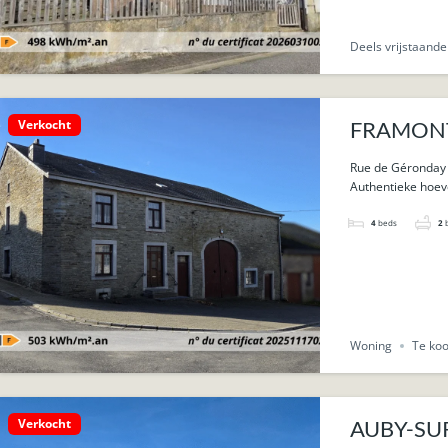
Deels vrijstaand
Verkocht
FRAMONT (
Rue de Géronday 
Authentieke hoev
4
beds
2
Woning
Te ko
Verkocht
AUBY-SUR-