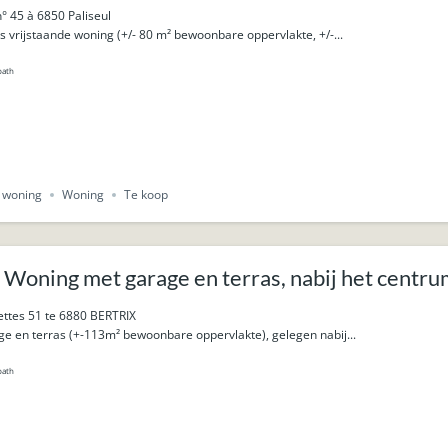
° 45 à 6850 Paliseul
vrijstaande woning (+/- 80 m² bewoonbare oppervlakte, +/-...
bath
e woning
Woning
Te koop
 Woning met garage en terras, nabij het centru
ttes 51 te 6880 BERTRIX
e en terras (+-113m² bewoonbare oppervlakte), gelegen nabij...
bath