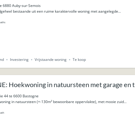
 mooie uitzichten over de vallei.
 6880 Auby-sur-Semois
dgeheel bestaande uit een ruime karaktervolle woning met aangelegde...
baths
nd
Investering
Vrijstaande woning
Te koop
 Hoekwoning in natuursteen met garage en tui
nie 44 te 6600 Bastogne
ning in natuursteen (+-130m² bewoonbare oppervlakte), met mooie zuid...
bath