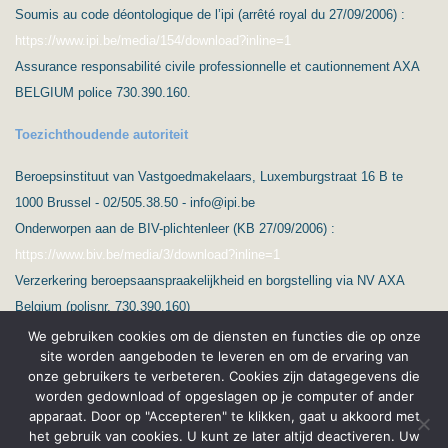
Soumis au code déontologique de l’ipi (arrêté royal du 27/09/2006) :
https://www.ipi.be/media/154/download?inline=1
Assurance responsabilité civile professionnelle et cautionnement AXA
BELGIUM police 730.390.160.
Toezichthoudende autoriteit
Beroepsinstituut van Vastgoedmakelaars, Luxemburgstraat 16 B te
1000 Brussel - 02/505.38.50 - info@ipi.be
Onderworpen aan de BIV-plichtenleer (KB 27/09/2006) :
https://www.biv.be/media/3/download?inline=1
Verzerkering beroepsaanspraakelijkheid en borgstelling via NV AXA
Belgium (polisnr. 730.390.160)
We gebruiken cookies om de diensten en functies die op onze
site worden aangeboden te leveren en om de ervaring van
onze gebruikers te verbeteren. Cookies zijn datagegevens die
worden gedownload of opgeslagen op je computer of ander
apparaat. Door op "Accepteren" te klikken, gaat u akkoord met
het gebruik van cookies. U kunt ze later altijd deactiveren. Uw