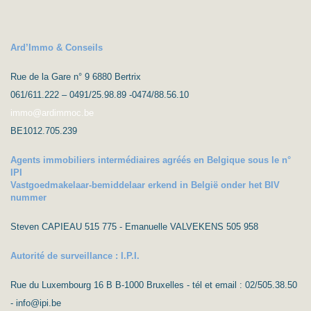
Ard’Immo & Conseils
Rue de la Gare n° 9 6880 Bertrix
061/611.222 – 0491/25.98.89 -0474/88.56.10
immo@ardimmoc.be
BE1012.705.239
Agents immobiliers intermédiaires agréés en Belgique sous le n°
IPI
Vastgoedmakelaar-bemiddelaar erkend in België onder het BIV
nummer
Steven CAPIEAU 515 775 - Emanuelle VALVEKENS 505 958
Autorité de surveillance : I.P.I.
Rue du Luxembourg 16 B B-1000 Bruxelles - tél et email : 02/505.38.50
- info@ipi.be