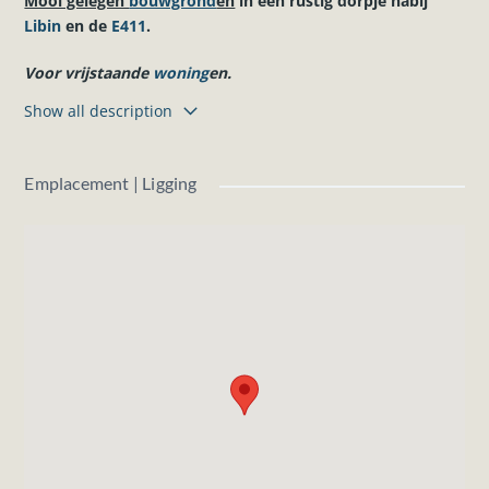
Mooi gelegen
bouwgrond
en
in een rustig dorpje nabij
Libin
en de
E411
.
Voor vrijstaande
woning
en.
Show all description
LOT 2 : 8a 37ca
Oriëntatie perceel : OOST
Breedte perceel : +- 20,03 meter
Emplacement | Ligging
Diepte perceel : +- 40,24 à 43,45 meter
LOT 3 : 9a 05ca
Oriëntatie perceel : OOST
Breedte perceel : +- 20,36 meter
Diepte perceel: +- 43,45 à +- 45,48 meter
LOT 10 : 8a 56ca
Oriëntatie perceel : OOST
Breedte perceel : +- 26,68 meter
Diepte perceel: +- 47,78 à +- 59,50 meter
Water en elektriciteit zijn aanwezig in de straat.