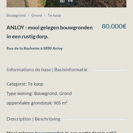
1/6
Bouwgrond
Grond
Te koop
80.000€
ANLOY : mooi gelegen bouwgronden
in een rustig dorp.
Rue de la Rochette à 6890 Anloy
Informations de base | Basisinformatie
Categorie
:
Te koop
Type woning
:
Bouwgrond
,
Grond
oppervlakte grondstuk
:
905
m²
Description | Beschrijving