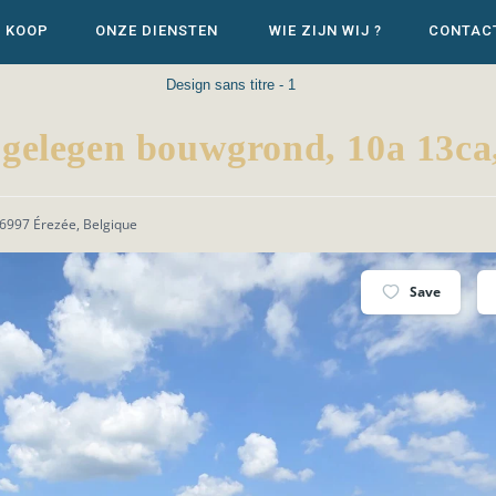
E KOOP
ONZE DIENSTEN
WIE ZIJN WIJ ?
CONTAC
Design sans titre - 1
elegen bouwgrond, 10a 13ca,
6997 Érezée, Belgique
Save