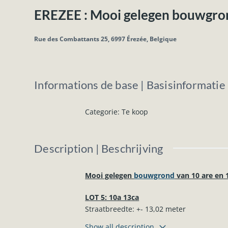
EREZEE : Mooi gelegen bouwgron
Rue des Combattants 25, 6997 Érezée, Belgique
Informations de base | Basisinformatie
Categorie
:
Te koop
Description | Beschrijving
Mooi gelegen
bouwgrond
van 10 are en 
LOT 5: 10a 13ca
Straatbreedte: +- 13,02 meter
Diepte: +- 65 à +- 67 meter
Show all description