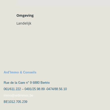
Omgeving
Landelijk
Ard’Immo & Conseils
Rue de la Gare n° 9 6880 Bertrix
061/611.222 – 0491/25.98.89 -0474/88.56.10
immo@ardimmoc.be
BE1012.705.239