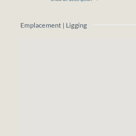
Oriëntatie achteraan: westen.
Water en elektriciteit zijn aanwezig in de 
Geen openbare riolering, individueel zuiv
Emplacement | Ligging
Zeer mooie ligging nabij het centrum en 
De gemeente Erezée is gelegen in het no
Hotton of Baraque de Fraiture.
Vraagprijs: 62.500 €
De bovenvermelde informaties en oppervla
Aarzel niet om contact met ons op te nem