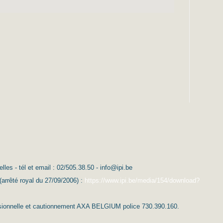
es - tél et email : 02/505.38.50 - info@ipi.be
(arrêté royal du 27/09/2006) :
https://www.ipi.be/media/154/download?
essionnelle et cautionnement AXA BELGIUM police 730.390.160.