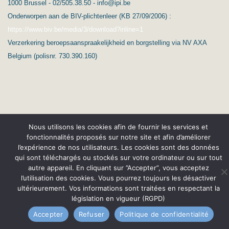
1000 Brussel - 02/505.38.50 - info@ipi.be
Onderworpen aan de BIV-plichtenleer (KB 27/09/2006) :
https://www.biv.be/media/3/download?inline=1
Verzerkering beroepsaanspraakelijkheid en borgstelling via NV AXA
Belgium (polisnr. 730.390.160)
Nous utilisons les cookies afin de fournir les services et
(c) Ard’Immo & Conseils
fonctionnalités proposés sur notre site et afin d’améliorer
l’expérience de nos utilisateurs. Les cookies sont des données
Protection de la vie privée – RGPD
Nederlands
qui sont téléchargés ou stockés sur votre ordinateur ou sur tout
Conditions générales
autre appareil. En cliquant sur ”Accepter”, vous acceptez
l’utilisation des cookies. Vous pourrez toujours les désactiver
ultérieurement. Vos informations sont traitées en respectant la
législation en vigueur (RGPD)
Accepter
Refuser
Politique de confidentialité