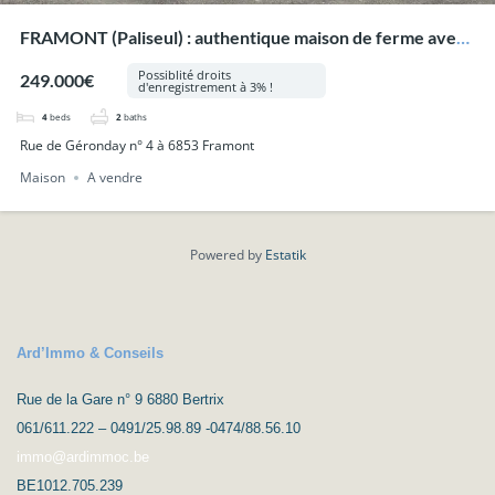
FRAMONT (Paliseul) : authentique maison de ferme avec
dépendances.
Possiblité droits
249.000€
d'enregistrement à 3% !
4
beds
2
baths
Rue de Géronday n° 4 à 6853 Framont
Maison
A vendre
Powered by
Estatik
Ard’Immo & Conseils
Rue de la Gare n° 9 6880 Bertrix
061/611.222 – 0491/25.98.89 -0474/88.56.10
immo@ardimmoc.be
BE1012.705.239