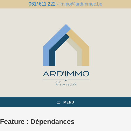
Skip
061/ 611.222 -
immo@ardimmoc.be
to
content
MENU
Feature :
Dépendances