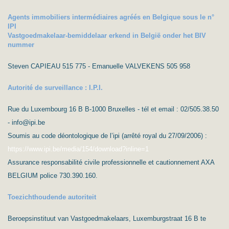
Agents immobiliers intermédiaires agréés en Belgique sous le n°
IPI
Vastgoedmakelaar-bemiddelaar erkend in België onder het BIV
nummer
Steven CAPIEAU 515 775 - Emanuelle VALVEKENS 505 958
Autorité de surveillance : I.P.I.
Rue du Luxembourg 16 B B-1000 Bruxelles - tél et email : 02/505.38.50
- info@ipi.be
Soumis au code déontologique de l’ipi (arrêté royal du 27/09/2006) :
https://www.ipi.be/media/154/download?inline=1
Assurance responsabilité civile professionnelle et cautionnement AXA
BELGIUM police 730.390.160.
Toezichthoudende autoriteit
Beroepsinstituut van Vastgoedmakelaars, Luxemburgstraat 16 B te