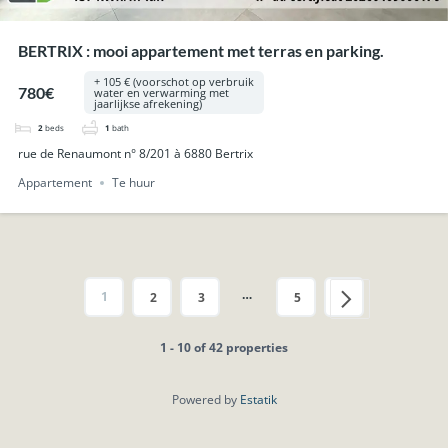
BERTRIX : mooi appartement met terras en parking.
+ 105 € (voorschot op verbruik
780€
water en verwarming met
jaarlijkse afrekening)
2
beds
1
bath
rue de Renaumont n° 8/201 à 6880 Bertrix
Appartement
Te huur
…
1
2
3
5
1 - 10 of 42 properties
Powered by
Estatik