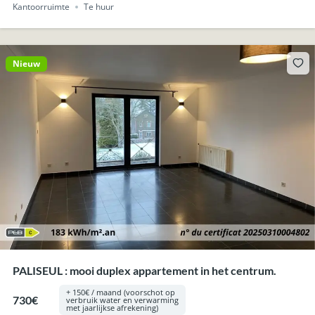
Kantoorruimte
Te huur
Nieuw
PALISEUL : mooi duplex appartement in het centrum.
+ 150€ / maand (voorschot op
730€
verbruik water en verwarming
met jaarlijkse afrekening)