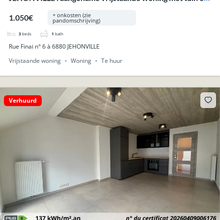
carport.
+ onkosten (zie
1.050€
pandomschrijving)
3
beds
1
bath
Rue Finai n° 6 à 6880 JEHONVILLE
Vrijstaande woning
Woning
Te huur
Verhuurd