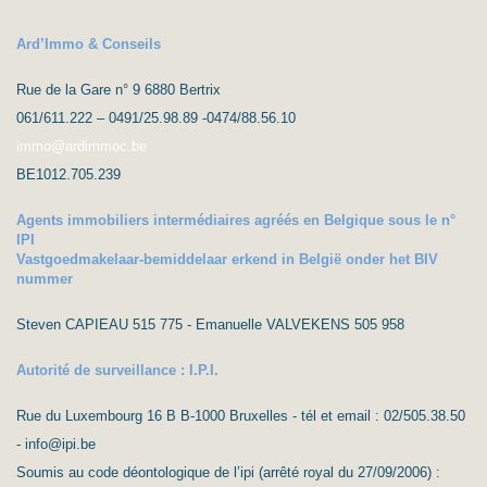
Ard’Immo & Conseils
Rue de la Gare n° 9 6880 Bertrix
061/611.222 – 0491/25.98.89 -0474/88.56.10
immo@ardimmoc.be
BE1012.705.239
Agents immobiliers intermédiaires agréés en Belgique sous le n°
IPI
Vastgoedmakelaar-bemiddelaar erkend in België onder het BIV
nummer
Steven CAPIEAU 515 775 - Emanuelle VALVEKENS 505 958
Autorité de surveillance : I.P.I.
Rue du Luxembourg 16 B B-1000 Bruxelles - tél et email : 02/505.38.50
- info@ipi.be
Soumis au code déontologique de l’ipi (arrêté royal du 27/09/2006) :