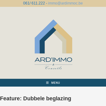
Spring
061/ 611.222 -
immo@ardimmoc.be
naar
de
inhoud
MENU
Feature:
Dubbele beglazing