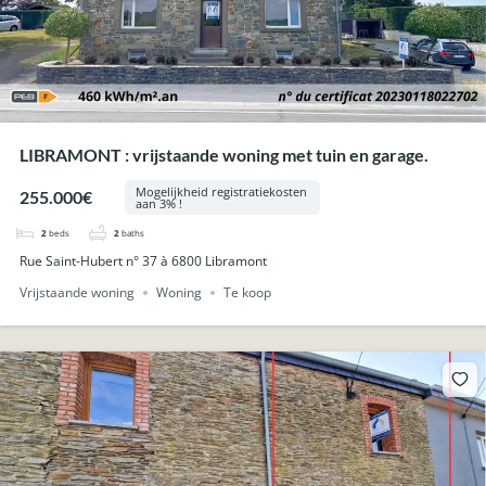
LIBRAMONT : vrijstaande woning met tuin en garage.
Mogelijkheid registratiekosten
255.000€
aan 3% !
2
beds
2
baths
Rue Saint-Hubert n° 37 à 6800 Libramont
Vrijstaande woning
Woning
Te koop