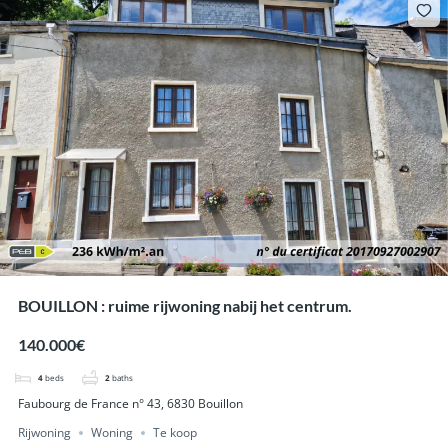
BOUILLON : ruime rijwoning nabij het centrum.
140.000€
4
beds
2
baths
Faubourg de France n° 43, 6830 Bouillon
Rijwoning
Woning
Te koop