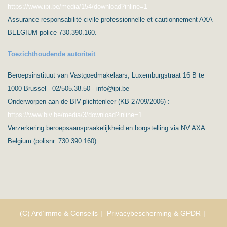
https://www.ipi.be/media/154/download?inline=1
Assurance responsabilité civile professionnelle et cautionnement AXA
BELGIUM police 730.390.160.
Toezichthoudende autoriteit
Beroepsinstituut van Vastgoedmakelaars, Luxemburgstraat 16 B te
1000 Brussel - 02/505.38.50 - info@ipi.be
Onderworpen aan de BIV-plichtenleer (KB 27/09/2006) :
https://www.biv.be/media/3/download?inline=1
Verzerkering beroepsaanspraakelijkheid en borgstelling via NV AXA
Belgium (polisnr. 730.390.160)
(C) Ard’immo & Conseils
Privacybescherming & GPDR