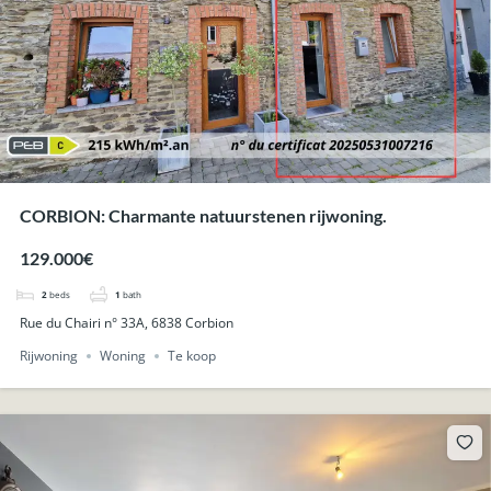
CORBION: Charmante natuurstenen rijwoning.
129.000€
2
beds
1
bath
Rue du Chairi n° 33A, 6838 Corbion
Rijwoning
Woning
Te koop