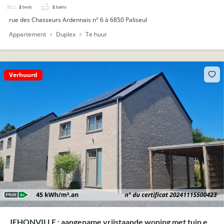
2
beds
2
baths
rue des Chasseurs Ardennais n° 6 à 6850 Paliseul
Appartement
Duplex
Te huur
Verhuurd
JEHONVILLE : aangename vrijstaande woning met tuin en