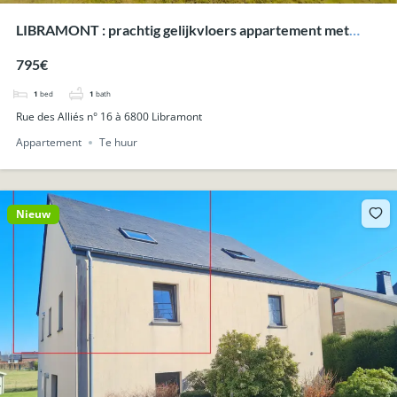
LIBRAMONT : prachtig gelijkvloers appartement met
terras en tuin.
795€
1
bed
1
bath
Rue des Alliés n° 16 à 6800 Libramont
Appartement
Te huur
Nieuw