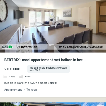
BERTRIX : mooi appartement met balkon in het
stadcentrum.
Mogelijkheid registratiekosten
210.000€
aan 3% !
2
beds
1
bath
Rue de la Gare n° 57/207 à 6880 Bertrix
Appartement
Te koop