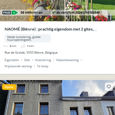
NAOMÉ (Bièvre) : prachtig eigendom met 2 gites,
zwembad, wellness, op 33a 53ca.
Ideale investering, goede
huuropbrengsten.
8
beds
7
baths
Rue de Graide, 5555 Bièvre, Belgique
Eigendom
Gite
Investering
Vakantiewoning
Vrijstaande woning
Te koop
Optie