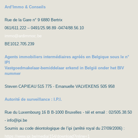
Ard’Immo & Conseils
Rue de la Gare n° 9 6880 Bertrix
061/611.222 – 0491/25.98.89 -0474/88.56.10
immo@ardimmoc.be
BE1012.705.239
Agents immobiliers intermédiaires agréés en Belgique sous le n°
IPI
Vastgoedmakelaar-bemiddelaar erkend in België onder het BIV
nummer
Steven CAPIEAU 515 775 - Emanuelle VALVEKENS 505 958
Autorité de surveillance : I.P.I.
Rue du Luxembourg 16 B B-1000 Bruxelles - tél et email : 02/505.38.50
- info@ipi.be
Soumis au code déontologique de l’ipi (arrêté royal du 27/09/2006) :
https://www.ipi.be/media/154/download?inline=1