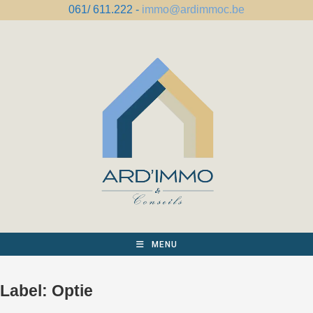
Spring
061/ 611.222 -
immo@ardimmoc.be
naar
de
inhoud
MENU
Label:
Optie