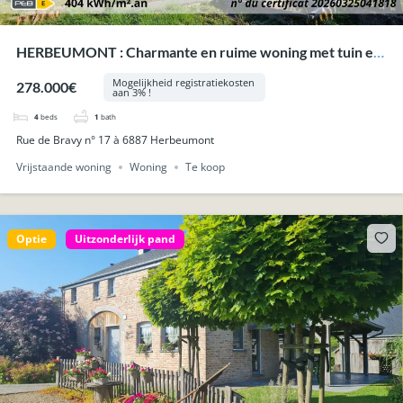
HERBEUMONT : Charmante en ruime woning met tuin en
garage.
Mogelijkheid registratiekosten
278.000€
aan 3% !
4
beds
1
bath
Rue de Bravy n° 17 à 6887 Herbeumont
Vrijstaande woning
Woning
Te koop
Optie
Uitzonderlijk pand