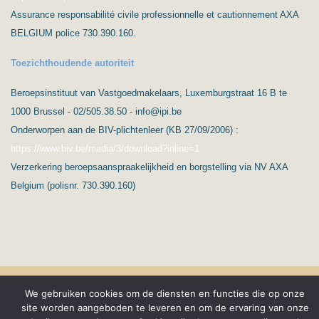
Assurance responsabilité civile professionnelle et cautionnement AXA
BELGIUM police 730.390.160.
Toezichthoudende autoriteit
Beroepsinstituut van Vastgoedmakelaars, Luxemburgstraat 16 B te
1000 Brussel - 02/505.38.50 - info@ipi.be
Onderworpen aan de BIV-plichtenleer (KB 27/09/2006) :
https://www.biv.be/media/3/download?inline=1
Verzerkering beroepsaanspraakelijkheid en borgstelling via NV AXA
Belgium (polisnr. 730.390.160)
(C) Ard’immo & Conseils
Privacybescherming & GPDR
We gebruiken cookies om de diensten en functies die op onze
site worden aangeboden te leveren en om de ervaring van onze
Français
Wettelijke vermeldingen