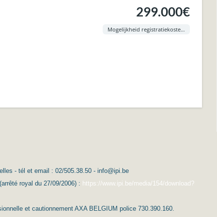
299.000€
Mogelijkheid registratiekosten aan 3% !
es - tél et email : 02/505.38.50 - info@ipi.be
(arrêté royal du 27/09/2006) :
https://www.ipi.be/media/154/download?
essionnelle et cautionnement AXA BELGIUM police 730.390.160.