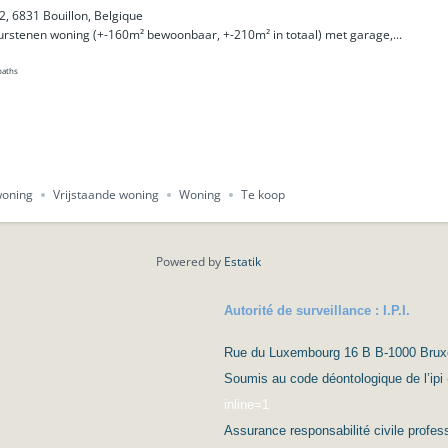
2, 6831 Bouillon, Belgique
urstenen woning (+-160m² bewoonbaar, +-210m² in totaal) met garage,...
baths
woning
Vrijstaande woning
Woning
Te koop
Powered by
Estatik
Autorité de surveillance : I.P.I.
Rue du Luxembourg 16 B B-1000 Bruxell
Soumis au code déontologique de l’ipi 
inline=1
Assurance responsabilité civile prof