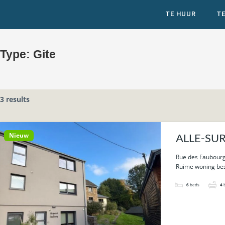
TE HUUR
T
Type:
Gite
3 results
Nieuw
ALLE-SUR-
Rue des Faubourg
Ruime woning best
6
beds
4