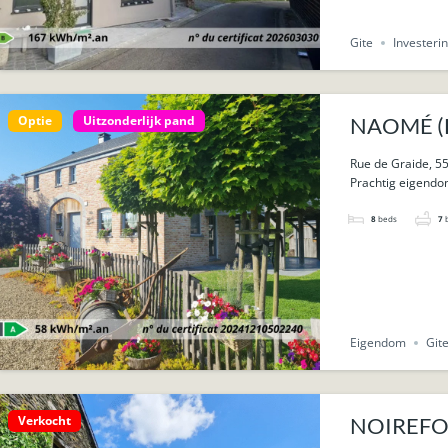
Gite
Investeri
Optie
Uitzonderlijk pand
NAOMÉ (Bi
33a 53ca.
Rue de Graide, 55
Prachtig eigendom
8
beds
7
Eigendom
Git
Verkocht
NOIREFONT