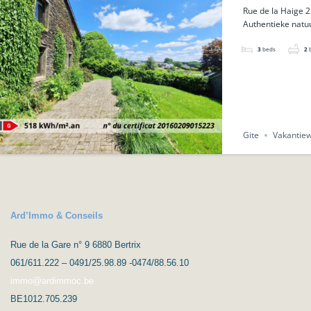
Rue de la Haige 2
Authentieke natu
3
beds
2
Gite
Vakantie
Ard’Immo & Conseils
Rue de la Gare n° 9 6880 Bertrix
061/611.222 – 0491/25.98.89 -0474/88.56.10
immo@ardimmoc.be
BE1012.705.239