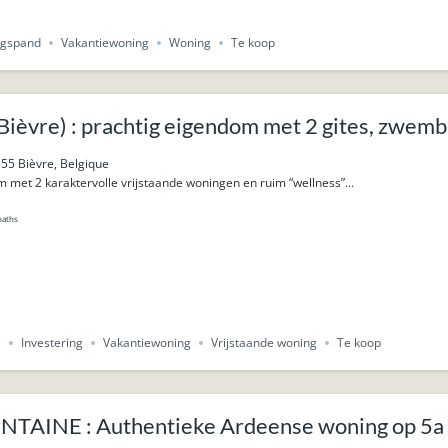
ngspand
Vakantiewoning
Woning
Te koop
èvre) : prachtig eigendom met 2 gites, zwemba
55 Bièvre, Belgique
 met 2 karaktervolle vrijstaande woningen en ruim “wellness”...
baths
e
Investering
Vakantiewoning
Vrijstaande woning
Te koop
AINE : Authentieke Ardeense woning op 5a 84