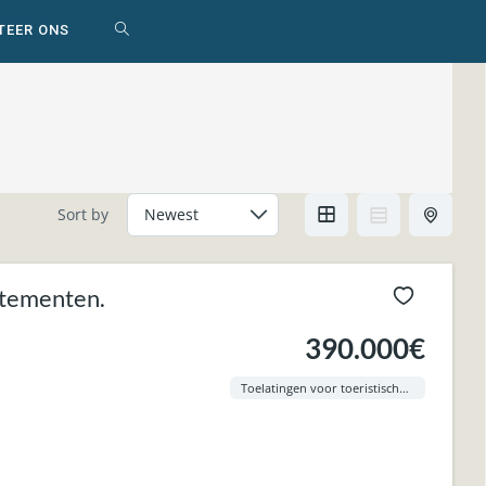
TEER ONS
WEBSITE
ZOEKEN
AAN-/UITZETTEN
Sort by
rtementen.
390.000€
Toelatingen voor toeristische verhuring zijn in orde.