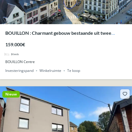
BOUILLON : Charmant gebouw bestaande uit twee
handelspanden.
159.000€
3
beds
BOUILLON Centre
Investeringspand
Winkelruimte
Te koop
Nieuw