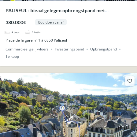
PALISEUL : Ideaal gelegen opbrengstpand met
handelsgelijkvloers en 2 appartementen.
380.000€
Bod doen vanaf
4
beds
2
baths
Place de la gare n° 1 à 6850 Paliseul
Commercieel gelijkvloers
Investeringspand
Opbrengstpand
Te koop