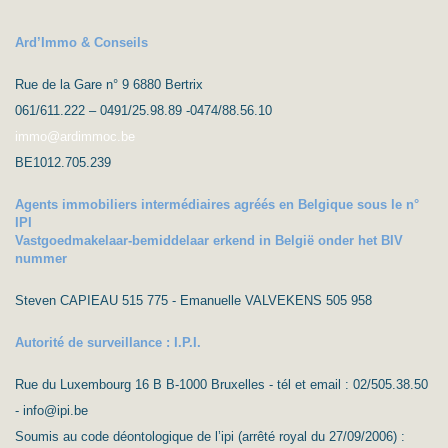
Ard’Immo & Conseils
Rue de la Gare n° 9 6880 Bertrix
061/611.222 – 0491/25.98.89 -0474/88.56.10
immo@ardimmoc.be
BE1012.705.239
Agents immobiliers intermédiaires agréés en Belgique sous le n°
IPI
Vastgoedmakelaar-bemiddelaar erkend in België onder het BIV
nummer
Steven CAPIEAU 515 775 - Emanuelle VALVEKENS 505 958
Autorité de surveillance : I.P.I.
Rue du Luxembourg 16 B B-1000 Bruxelles - tél et email : 02/505.38.50
- info@ipi.be
Soumis au code déontologique de l’ipi (arrêté royal du 27/09/2006) :