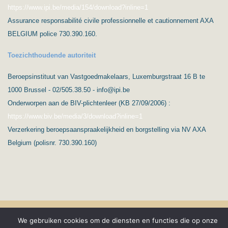
https://www.ipi.be/media/154/download?inline=1
Assurance responsabilité civile professionnelle et cautionnement AXA
BELGIUM police 730.390.160.
Toezichthoudende autoriteit
Beroepsinstituut van Vastgoedmakelaars, Luxemburgstraat 16 B te
1000 Brussel - 02/505.38.50 - info@ipi.be
Onderworpen aan de BIV-plichtenleer (KB 27/09/2006) :
https://www.biv.be/media/3/download?inline=1
Verzerkering beroepsaanspraakelijkheid en borgstelling via NV AXA
Belgium (polisnr. 730.390.160)
(C) Ard’immo & Conseils
Privacybescherming & GPDR
We gebruiken cookies om de diensten en functies die op onze