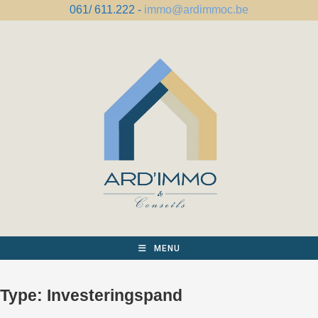
Spring
061/ 611.222 -
immo@ardimmoc.be
naar
de
inhoud
MENU
Type:
Investeringspand