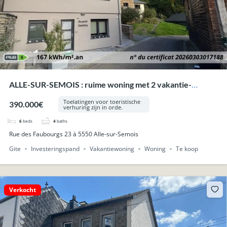
ALLE-SUR-SEMOIS : ruime woning met 2 vakantie-
appartementen.
Toelatingen voor toeristische
390.000€
verhuring zijn in orde.
6
beds
4
baths
Rue des Faubourgs 23 à 5550 Alle-sur-Semois
Gite
Investeringspand
Vakantiewoning
Woning
Te koop
Verkocht