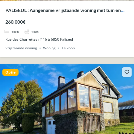
PALISEUL : Aangename vrijstaande woning met tuin en
garage.
260.000€
4
beds
1
bath
Rue des Charrettes n° 16 à 6850 Paliseul
Vrijstaande woning
Woning
Te koop
Optie