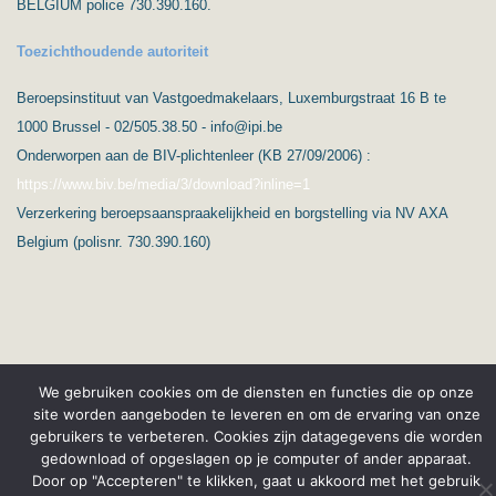
BELGIUM police 730.390.160.
Toezichthoudende autoriteit
Beroepsinstituut van Vastgoedmakelaars, Luxemburgstraat 16 B te
1000 Brussel - 02/505.38.50 - info@ipi.be
Onderworpen aan de BIV-plichtenleer (KB 27/09/2006) :
https://www.biv.be/media/3/download?inline=1
Verzerkering beroepsaanspraakelijkheid en borgstelling via NV AXA
Belgium (polisnr. 730.390.160)
We gebruiken cookies om de diensten en functies die op onze
(C) Ard’immo & Conseils
Privacybescherming & GPDR
site worden aangeboden te leveren en om de ervaring van onze
gebruikers te verbeteren. Cookies zijn datagegevens die worden
Français
Wettelijke vermeldingen
gedownload of opgeslagen op je computer of ander apparaat.
Door op "Accepteren" te klikken, gaat u akkoord met het gebruik