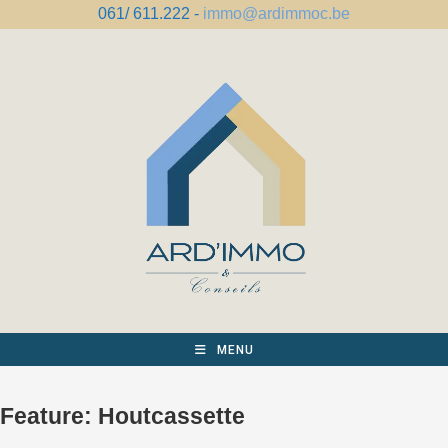
Spring
061/ 611.222 -
immo@ardimmoc.be
naar
de
inhoud
MENU
Feature:
Houtcassette