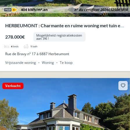
HERBEUMONT : Charmante en ruime woning met tuin en
garage.
Mogelijkheid registratiekosten
278.000€
aan 3% !
4
beds
1
bath
Rue de Bravy n° 17 à 6887 Herbeumont
Vrijstaande woning
Woning
Te koop
Verkocht