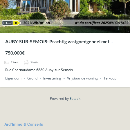
AUBY-SUR-SEMOIS: Prachtig vastgoedgeheel met
karaktervolle woning op +-73are en mooie uitzichten
750.000€
over de vallei.
7
beds
2
baths
Rue Chernaudame 6880 Auby-sur-Semois
Eigendom
Grond
Investering
Vrijstaande woning
Te koop
Powered by
Estatik
Ard’Immo & Conseils