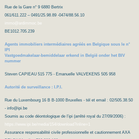
Rue de la Gare n° 9 6880 Bertrix
061/611.222 – 0491/25.98.89 -0474/88.56.10
immo@ardimmoc.be
BE1012.705.239
Agents immobiliers intermédiaires agréés en Belgique sous le n°
IPI
Vastgoedmakelaar-bemiddelaar erkend in België onder het BIV
nummer
Steven CAPIEAU 515 775 - Emanuelle VALVEKENS 505 958
Autorité de surveillance : I.P.I.
Rue du Luxembourg 16 B B-1000 Bruxelles - tél et email : 02/505.38.50
- info@ipi.be
Soumis au code déontologique de l’ipi (arrêté royal du 27/09/2006) :
https://www.ipi.be/media/154/download?inline=1
Assurance responsabilité civile professionnelle et cautionnement AXA