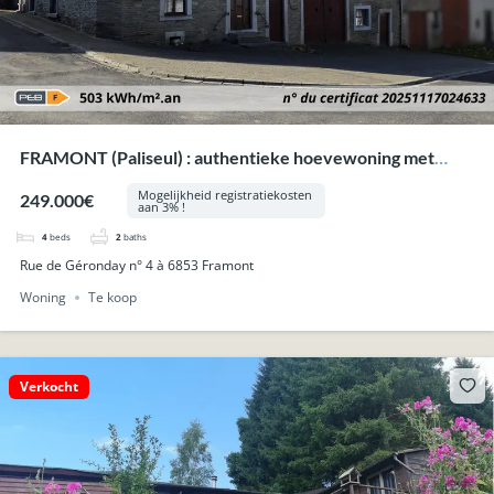
FRAMONT (Paliseul) : authentieke hoevewoning met
schuren en tuin.
Mogelijkheid registratiekosten
249.000€
aan 3% !
4
beds
2
baths
Rue de Géronday n° 4 à 6853 Framont
Woning
Te koop
Verkocht