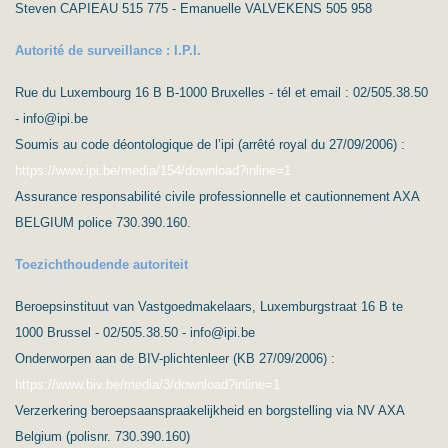
Steven CAPIEAU 515 775 - Emanuelle VALVEKENS 505 958
Autorité de surveillance : I.P.I.
Rue du Luxembourg 16 B B-1000 Bruxelles - tél et email : 02/505.38.50
- info@ipi.be
Soumis au code déontologique de l’ipi (arrêté royal du 27/09/2006) :
https://www.ipi.be/media/154/download?inline=1
Assurance responsabilité civile professionnelle et cautionnement AXA
BELGIUM police 730.390.160.
Toezichthoudende autoriteit
Beroepsinstituut van Vastgoedmakelaars, Luxemburgstraat 16 B te
1000 Brussel - 02/505.38.50 - info@ipi.be
Onderworpen aan de BIV-plichtenleer (KB 27/09/2006) :
https://www.biv.be/media/3/download?inline=1
Verzerkering beroepsaanspraakelijkheid en borgstelling via NV AXA
Belgium (polisnr. 730.390.160)