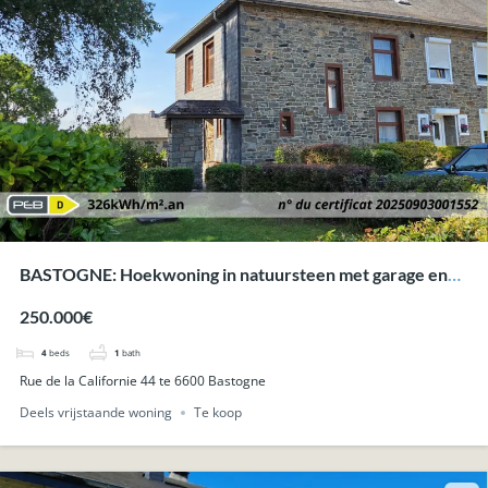
BASTOGNE: Hoekwoning in natuursteen met garage en
tuin, nabij het centrum.
250.000€
4
beds
1
bath
Rue de la Californie 44 te 6600 Bastogne
Deels vrijstaande woning
Te koop