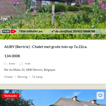
AUBY (Bertrix) : Chalet met grote tuin op 7a 22ca.
134.000€
2
beds
1
bath
Rte du Maka 32, 6880 Bertrix, Belgique
Chalet
Woning
Te koop
Verkocht