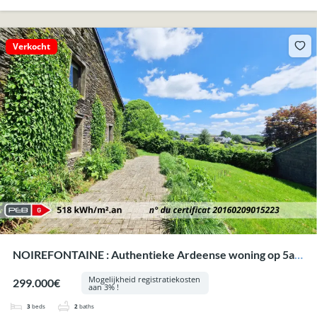
Verkocht
NOIREFONTAINE : Authentieke Ardeense woning op 5a
84ca, garage, tuin.
Mogelijkheid registratiekosten
299.000€
aan 3% !
3
beds
2
baths