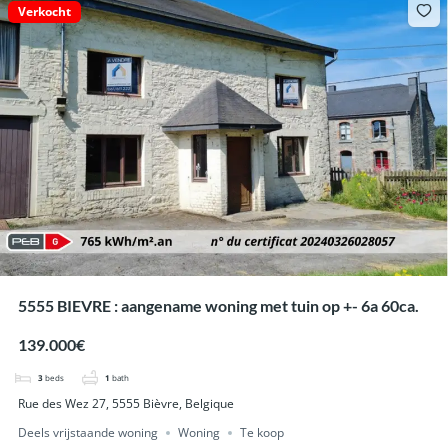
Verkocht
5555 BIEVRE : aangename woning met tuin op +- 6a 60ca.
139.000€
3
beds
1
bath
Rue des Wez 27, 5555 Bièvre, Belgique
Deels vrijstaande woning
Woning
Te koop