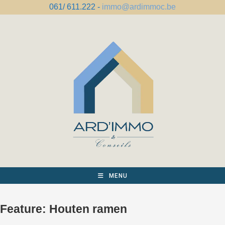
Spring
061/ 611.222 -
immo@ardimmoc.be
naar
de
inhoud
MENU
Feature:
Houten ramen