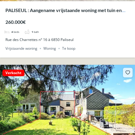
PALISEUL : Aangename vrijstaande woning met tuin en
garage.
260.000€
4
beds
1
bath
Rue des Charrettes n° 16 à 6850 Paliseul
Vrijstaande woning
Woning
Te koop
Verkocht