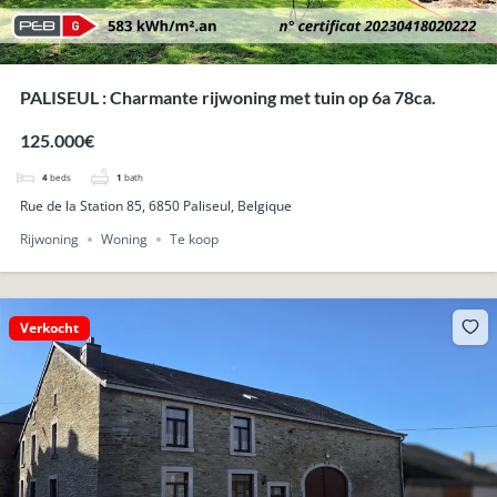
PALISEUL : Charmante rijwoning met tuin op 6a 78ca.
125.000€
4
beds
1
bath
Rue de la Station 85, 6850 Paliseul, Belgique
Rijwoning
Woning
Te koop
Verkocht