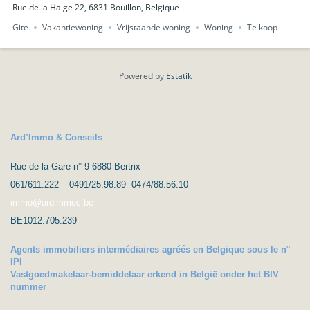
Rue de la Haige 22, 6831 Bouillon, Belgique
Gite
Vakantiewoning
Vrijstaande woning
Woning
Te koop
Powered by
Estatik
Ard’Immo & Conseils
Rue de la Gare n° 9 6880 Bertrix
061/611.222 – 0491/25.98.89 -0474/88.56.10
immo@ardimmoc.be
BE1012.705.239
Agents immobiliers intermédiaires agréés en Belgique sous le n°
IPI
Vastgoedmakelaar-bemiddelaar erkend in België onder het BIV
nummer