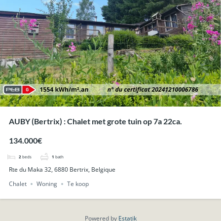
AUBY (Bertrix) : Chalet met grote tuin op 7a 22ca.
134.000€
2
beds
1
bath
Rte du Maka 32, 6880 Bertrix, Belgique
Chalet
Woning
Te koop
Powered by
Estatik