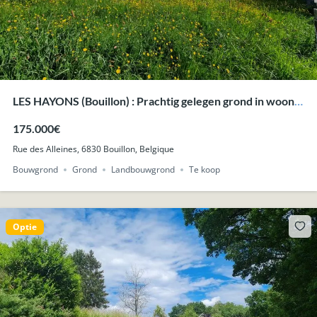
LES HAYONS (Bouillon) : Prachtig gelegen grond in woon-
en landbouwzone.
175.000€
Rue des Alleines, 6830 Bouillon, Belgique
Bouwgrond
Grond
Landbouwgrond
Te koop
Optie