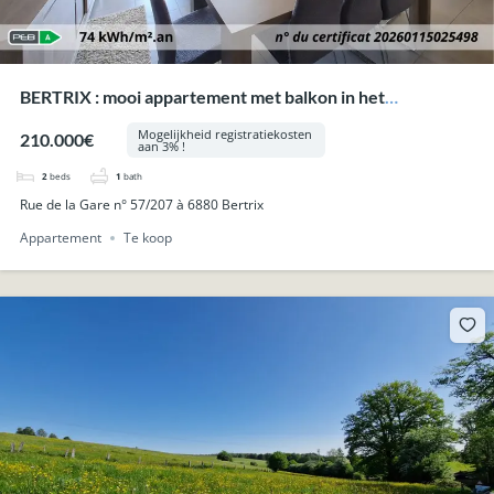
BERTRIX : mooi appartement met balkon in het
stadcentrum.
Mogelijkheid registratiekosten
210.000€
aan 3% !
2
beds
1
bath
Rue de la Gare n° 57/207 à 6880 Bertrix
Appartement
Te koop