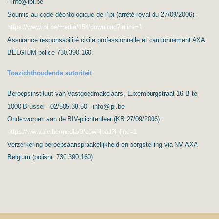
- info@ipi.be
Soumis au code déontologique de l’ipi (arrêté royal du 27/09/2006) :
https://www.ipi.be/media/154/download?inline=1
Assurance responsabilité civile professionnelle et cautionnement AXA
BELGIUM police 730.390.160.
Toezichthoudende autoriteit
Beroepsinstituut van Vastgoedmakelaars, Luxemburgstraat 16 B te
1000 Brussel - 02/505.38.50 - info@ipi.be
Onderworpen aan de BIV-plichtenleer (KB 27/09/2006) :
https://www.biv.be/media/3/download?inline=1
Verzerkering beroepsaanspraakelijkheid en borgstelling via NV AXA
Belgium (polisnr. 730.390.160)