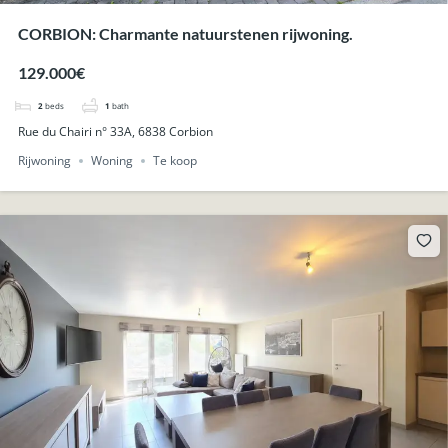
CORBION: Charmante natuurstenen rijwoning.
129.000€
2
beds
1
bath
Rue du Chairi n° 33A, 6838 Corbion
Rijwoning
Woning
Te koop