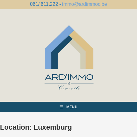
Spring
061/ 611.222 -
immo@ardimmoc.be
naar
de
inhoud
MENU
Location:
Luxemburg