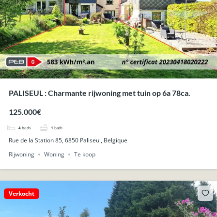
PALISEUL : Charmante rijwoning met tuin op 6a 78ca.
125.000€
4
beds
1
bath
Rue de la Station 85, 6850 Paliseul, Belgique
Rijwoning
Woning
Te koop
Verkocht