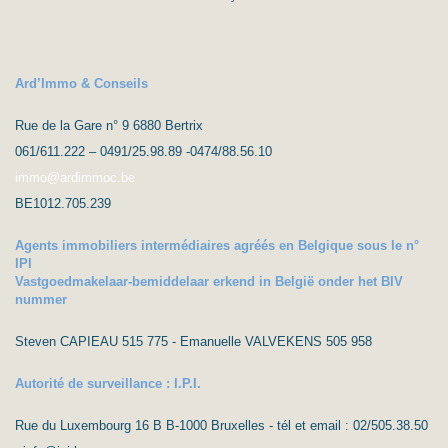
Ard’Immo & Conseils
Rue de la Gare n° 9 6880 Bertrix
061/611.222 – 0491/25.98.89 -0474/88.56.10
immo@ardimmoc.be
BE1012.705.239
Agents immobiliers intermédiaires agréés en Belgique sous le n°
IPI
Vastgoedmakelaar-bemiddelaar erkend in België onder het BIV
nummer
Steven CAPIEAU 515 775 - Emanuelle VALVEKENS 505 958
Autorité de surveillance : I.P.I.
Rue du Luxembourg 16 B B-1000 Bruxelles - tél et email : 02/505.38.50