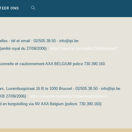
TEER ONS
WEBSITE
ZOEKEN
es - tél et email : 02/505.38.50 - info@ipi.be
AAN-/UITZETTEN
(arrêté royal du 27/09/2006) :
https://www.ipi.be/media/154/download?
essionnelle et cautionnement AXA BELGIUM police 730.390.160.
s, Luxemburgstraat 16 B te 1000 Brussel - 02/505.38.50 - info@ipi.be
(KB 27/09/2006) :
https://www.biv.be/media/3/download?inline=1
d en borgstelling via NV AXA Belgium (polisnr. 730.390.160)