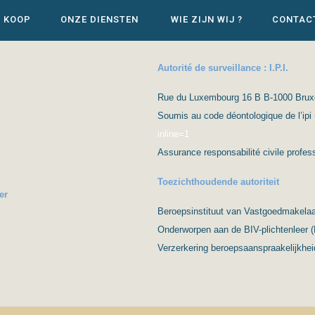
E KOOP
ONZE DIENSTEN
WIE ZIJN WIJ ?
CONTAC
Autorité de surveillance : I.P.I.
Rue du Luxembourg 16 B B-1000 Bruxell
Soumis au code déontologique de l’ipi 
inline=1
Assurance responsabilité civile prof
Toezichthoudende autoriteit
er
Beroepsinstituut van Vastgoedmakelaar
Onderworpen aan de BIV-plichtenleer 
Verzerkering beroepsaanspraakelijkhei