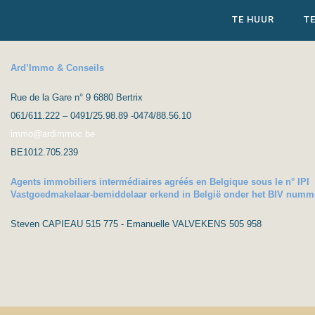
TE HUUR
T
Ard’Immo & Conseils
Rue de la Gare n° 9 6880 Bertrix
061/611.222 – 0491/25.98.89 -0474/88.56.10
immo@ardimmoc.be
BE1012.705.239
Agents immobiliers intermédiaires agréés en Belgique sous le n° IPI
Vastgoedmakelaar-bemiddelaar erkend in België onder het BIV numm
Steven CAPIEAU 515 775 - Emanuelle VALVEKENS 505 958