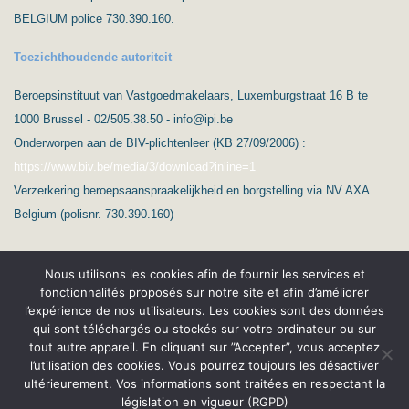
BELGIUM police 730.390.160.
Toezichthoudende autoriteit
Beroepsinstituut van Vastgoedmakelaars, Luxemburgstraat 16 B te
1000 Brussel - 02/505.38.50 - info@ipi.be
Onderworpen aan de BIV-plichtenleer (KB 27/09/2006) :
https://www.biv.be/media/3/download?inline=1
Verzerkering beroepsaanspraakelijkheid en borgstelling via NV AXA
Belgium (polisnr. 730.390.160)
Nous utilisons les cookies afin de fournir les services et
fonctionnalités proposés sur notre site et afin d’améliorer
l’expérience de nos utilisateurs. Les cookies sont des données
qui sont téléchargés ou stockés sur votre ordinateur ou sur
(c) Ard’Immo & Conseils
tout autre appareil. En cliquant sur ”Accepter”, vous acceptez
l’utilisation des cookies. Vous pourrez toujours les désactiver
Protection de la vie privée – RGPD
Nederlands
ultérieurement. Vos informations sont traitées en respectant la
législation en vigueur (RGPD)