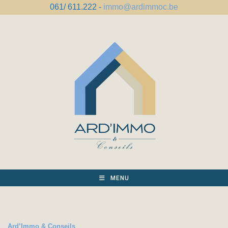
Skip
061/ 611.222 -
immo@ardimmoc.be
to
content
MENU
Ard’Immo & Conseils