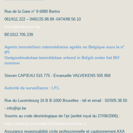
Rue de la Gare n° 9 6880 Bertrix
061/611.222 – 0491/25.98.89 -0474/88.56.10
immo@ardimmoc.be
BE1012.705.239
Agents immobiliers intermédiaires agréés en Belgique sous le n°
IPI
Vastgoedmakelaar-bemiddelaar erkend in België onder het BIV
nummer
Steven CAPIEAU 515 775 - Emanuelle VALVEKENS 505 958
Autorité de surveillance : I.P.I.
Rue du Luxembourg 16 B B-1000 Bruxelles - tél et email : 02/505.38.50
- info@ipi.be
Soumis au code déontologique de l’ipi (arrêté royal du 27/09/2006) :
https://www.ipi.be/media/154/download?inline=1
Assurance responsabilité civile professionnelle et cautionnement AXA