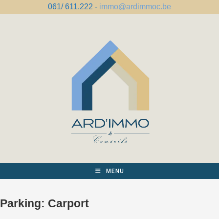
Spring
061/ 611.222 -
immo@ardimmoc.be
naar
de
inhoud
MENU
Parking:
Carport