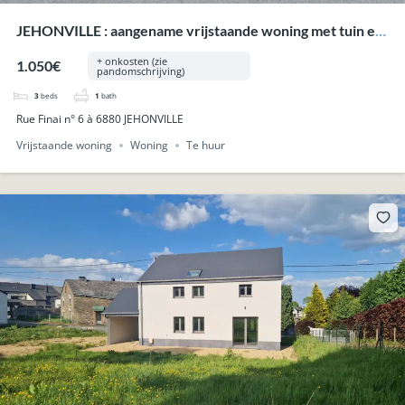
JEHONVILLE : aangename vrijstaande woning met tuin en
carport.
+ onkosten (zie
1.050€
pandomschrijving)
3
beds
1
bath
Rue Finai n° 6 à 6880 JEHONVILLE
Vrijstaande woning
Woning
Te huur