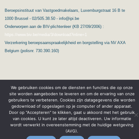
Beroepsinstituut van Vastgoedmakelaars, Luxemburgstraat 16 B te
1000 Brussel - 02/505.38.50 - info@ipi.be
Onderworpen aan de BIV-plichtenleer (KB 27/09/2006) :
https://www.biv.be/media/3/download?inline=1
Verzerkering beroepsaanspraakelijkheid en borgstelling via NV AXA
Belgium (polisnr. 730.390.160)
We gebruiken cookies om de diensten en functies die op onze
site worden aangeboden te leveren en om de ervaring van onze
(C) Ard’immo & Conseils
Privacybescherming & GPDR
gebruikers te verbeteren. Cookies zijn datagegevens die worden
gedownload of opgeslagen op je computer of ander apparaat.
Français
Wettelijke vermeldingen
Door op "Accepteren" te klikken, gaat u akkoord met het gebruik
van cookies. U kunt ze later altijd deactiveren. Uw informatie
wordt verwerkt in overeenstemming met de huidige wetgeving
(AVG).