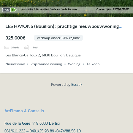
LES HAYONS (Bouillon) : prachtige nieuwbouwwoning
met terras, tuin en carport.
325.000€
verkoop onder BTW regime
3
beds
1
bath
Les Blancs-Cailloux 2, 6830 Bouillon, Belgique
Nieuwbouw
Vrijstaande woning
Woning
Te koop
Powered by
Estatik
Ard’Immo & Conseils
Rue de la Gare n° 9 6880 Bertrix
061/611.222 – 0491/25.98.89 -0474/88.56.10