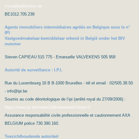
immo@ardimmoc.be
BE1012.705.239
Agents immobiliers intermédiaires agréés en Belgique sous le n°
IPI
Vastgoedmakelaar-bemiddelaar erkend in België onder het BIV
nummer
Steven CAPIEAU 515 775 - Emanuelle VALVEKENS 505 958
Autorité de surveillance : I.P.I.
Rue du Luxembourg 16 B B-1000 Bruxelles - tél et email : 02/505.38.50
- info@ipi.be
Soumis au code déontologique de l’ipi (arrêté royal du 27/09/2006) :
https://www.ipi.be/media/154/download?inline=1
Assurance responsabilité civile professionnelle et cautionnement AXA
BELGIUM police 730.390.160.
Toezichthoudende autoriteit