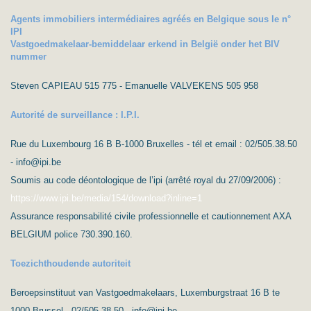
Agents immobiliers intermédiaires agréés en Belgique sous le n°
IPI
Vastgoedmakelaar-bemiddelaar erkend in België onder het BIV
nummer
Steven CAPIEAU 515 775 - Emanuelle VALVEKENS 505 958
Autorité de surveillance : I.P.I.
Rue du Luxembourg 16 B B-1000 Bruxelles - tél et email : 02/505.38.50
- info@ipi.be
Soumis au code déontologique de l’ipi (arrêté royal du 27/09/2006) :
https://www.ipi.be/media/154/download?inline=1
Assurance responsabilité civile professionnelle et cautionnement AXA
BELGIUM police 730.390.160.
Toezichthoudende autoriteit
Beroepsinstituut van Vastgoedmakelaars, Luxemburgstraat 16 B te
1000 Brussel - 02/505.38.50 - info@ipi.be