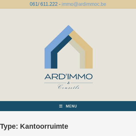
Spring
061/ 611.222 -
immo@ardimmoc.be
naar
de
inhoud
MENU
Type:
Kantoorruimte