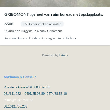
GRIBOMONT : geheel van ruim bureau met opslagplaats.
650€
+ 50 € voorschot op onkosten
Quartier de Furgy n° 35 à 6887 Gribomont
Kantoorruimte
Loods
Opslagruimte
Te huur
Powered by
Estatik
Ard’Immo & Conseils
Rue de la Gare n° 9 6880 Bertrix
061/611.222 – 0491/25.98.89 -0474/88.56.10
immo@ardimmoc.be
BE1012.705.239