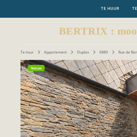
TE HUUR
T
BERTRIX : mooi 
Te huur
Appartement
Duplex
6880
Rue de Ren
Nieuw