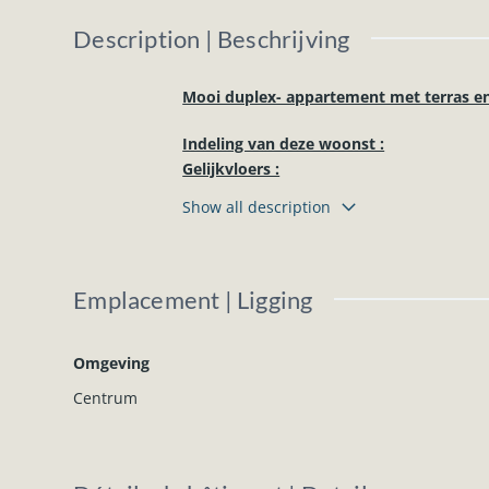
Description | Beschrijving
Mooi duplex- appartement met terras e
Indeling van deze woonst :
Gelijkvloers :
Woonkamer met ingerichte keuken (oven, i
Show all description
Verdieping :
2 slaapkamers, badkamer (douche, lavabo) 
Private kelder en parkeerplaats achteraa
Emplacement | Ligging
Enkele bijkomende inlichtingen:
Elektriciteit met dubbel tarief, PVC rame
Omgeving
watermeter, aansluitingen telefoon, inter
Centrum
Gunstige ligging nabij het centrum en d
Onmiddellijk beschikbaar.