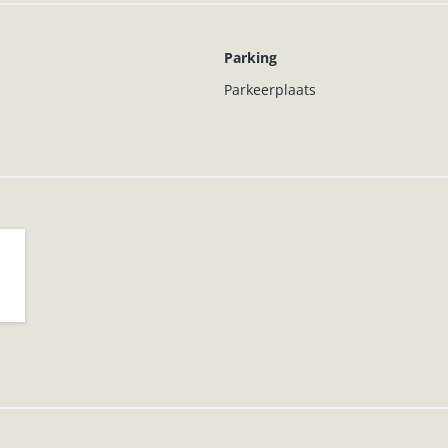
kWh/jaar
Parking
 kWh/m².an
Parkeerplaats
erbruik verwarming met jaarlijkse afrekening + 30 € / maand (verz
emen voor meer informatie.