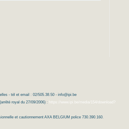
es - tél et email : 02/505.38.50 - info@ipi.be
(arrêté royal du 27/09/2006) :
https://www.ipi.be/media/154/download?
essionnelle et cautionnement AXA BELGIUM police 730.390.160.