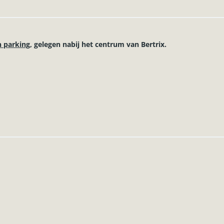
n parking
, gelegen nabij het centrum van Bertrix.
nductiekookplaat, dampkap, vaatwasser, koelkast, diepvriezer) en t
en apart toilet.
n het gebouw.
n met dubbele beglazing, centrale verwarming op stookolie (calorie
net en kabeldistributie, …
e winkels, alsook het openbaar vervoer.