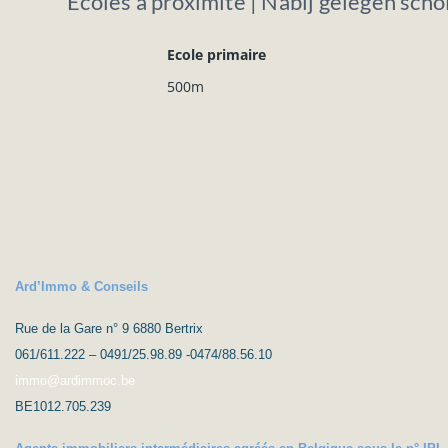
Ecoles à proximité | Nabij gelegen scho
Ecole primaire
500m
Ard’Immo & Conseils
Rue de la Gare n° 9 6880 Bertrix
061/611.222 – 0491/25.98.89 -0474/88.56.10
immo@ardimmoc.be
BE1012.705.239