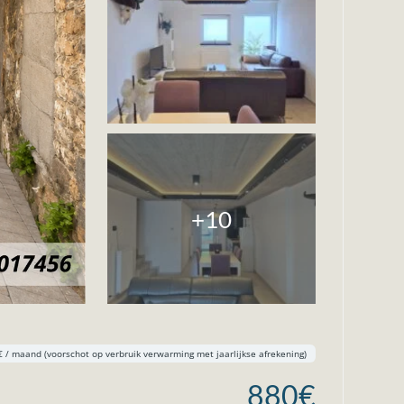
+10
€ / maand (voorschot op verbruik verwarming met jaarlijkse afrekening)
880€