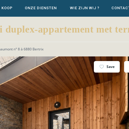
E KOOP
ONZE DIENSTEN
WIE ZIJN WIJ ?
CONTAC
duplex-appartement met terr
aumont n° 8 à 6880 Bertrix
Save