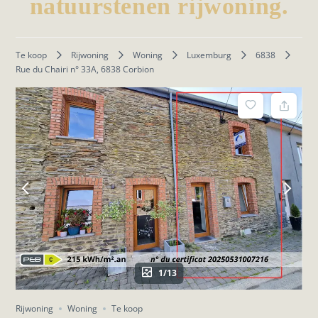
natuurstenen rijwoning.
Te koop
Rijwoning
Woning
Luxemburg
6838
Rue du Chairi n° 33A, 6838 Corbion
1/13
Rijwoning
Woning
Te koop