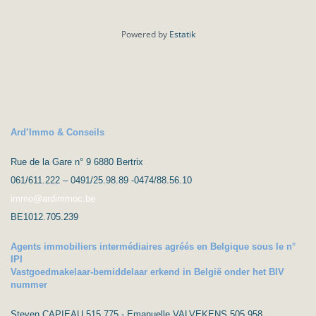
Powered by
Estatik
Ard’Immo & Conseils
Rue de la Gare n° 9 6880 Bertrix
061/611.222 – 0491/25.98.89 -0474/88.56.10
immo@ardimmoc.be
BE1012.705.239
Agents immobiliers intermédiaires agréés en Belgique sous le n°
IPI
Vastgoedmakelaar-bemiddelaar erkend in België onder het BIV
nummer
Steven CAPIEAU 515 775 - Emanuelle VALVEKENS 505 958