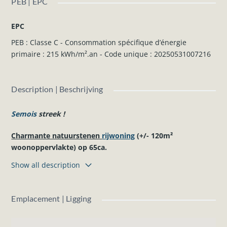
PEB | EPC
EPC
PEB : Classe C - Consommation spécifique d’énergie
primaire : 215 kWh/m².an - Code unique : 20250531007216
Description | Beschrijving
Semois
streek !
Charmante natuurstenen
rijwoning
(+/- 120m²
woonoppervlakte) op 65ca.
Show all description
Indeling van dit
huis
(2 slaapkamers/1 badkamer) :
Gelijkvloers
(+- 37m²) :
Salon en eetkamer met deels-ingerichte keuken (elektrische
Emplacement | Ligging
kookplaat, oven, dampkap, spoelbak) en pelletkachel.
1ste verdieping
(+- 37m²) :