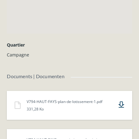
titre indicatif et sont non contractuelles.
N'hésitez pas à nous contacter pour plus d'informations.
Quartier
Campagne
Documents | Documenten
V794-HAUT-FAYS-plan-de-lotissement-1.pdf
331,28 Ko