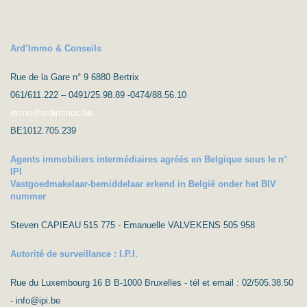
Ard’Immo & Conseils
Rue de la Gare n° 9 6880 Bertrix
061/611.222 – 0491/25.98.89 -0474/88.56.10
immo@ardimmoc.be
BE1012.705.239
Agents immobiliers intermédiaires agréés en Belgique sous le n°
IPI
Vastgoedmakelaar-bemiddelaar erkend in België onder het BIV
nummer
Steven CAPIEAU 515 775 - Emanuelle VALVEKENS 505 958
Autorité de surveillance : I.P.I.
Rue du Luxembourg 16 B B-1000 Bruxelles - tél et email : 02/505.38.50
- info@ipi.be