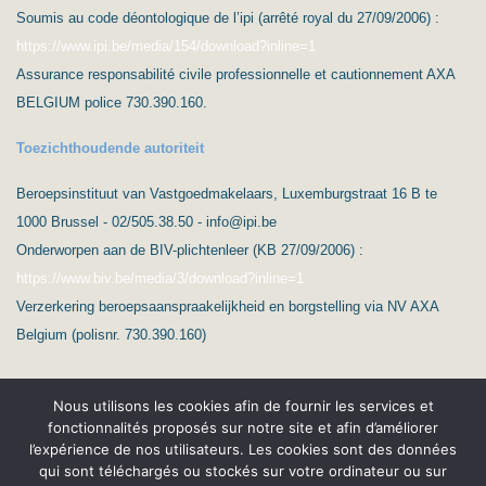
Soumis au code déontologique de l’ipi (arrêté royal du 27/09/2006) :
https://www.ipi.be/media/154/download?inline=1
Assurance responsabilité civile professionnelle et cautionnement AXA
BELGIUM police 730.390.160.
Toezichthoudende autoriteit
Beroepsinstituut van Vastgoedmakelaars, Luxemburgstraat 16 B te
1000 Brussel - 02/505.38.50 - info@ipi.be
Onderworpen aan de BIV-plichtenleer (KB 27/09/2006) :
https://www.biv.be/media/3/download?inline=1
Verzerkering beroepsaanspraakelijkheid en borgstelling via NV AXA
Belgium (polisnr. 730.390.160)
Nous utilisons les cookies afin de fournir les services et
fonctionnalités proposés sur notre site et afin d’améliorer
l’expérience de nos utilisateurs. Les cookies sont des données
qui sont téléchargés ou stockés sur votre ordinateur ou sur