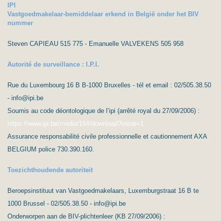
IPI
Vastgoedmakelaar-bemiddelaar erkend in België onder het BIV
nummer
Steven CAPIEAU 515 775 - Emanuelle VALVEKENS 505 958
Autorité de surveillance : I.P.I.
Rue du Luxembourg 16 B B-1000 Bruxelles - tél et email : 02/505.38.50
- info@ipi.be
Soumis au code déontologique de l’ipi (arrêté royal du 27/09/2006) :
https://www.ipi.be/media/154/download?inline=1
Assurance responsabilité civile professionnelle et cautionnement AXA
BELGIUM police 730.390.160.
Toezichthoudende autoriteit
Beroepsinstituut van Vastgoedmakelaars, Luxemburgstraat 16 B te
1000 Brussel - 02/505.38.50 - info@ipi.be
Onderworpen aan de BIV-plichtenleer (KB 27/09/2006) :