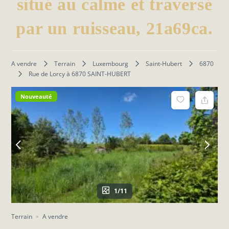
situé au calme et traversé
par un ruisseau, 21a69ca.
A vendre
Terrain
Luxembourg
Saint-Hubert
6870
Rue de Lorcy à 6870 SAINT-HUBERT
Nouveauté
1/11
Terrain
A vendre