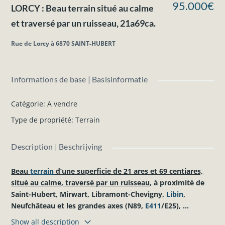
95.000€
LORCY : Beau terrain situé au calme
et traversé par un ruisseau, 21a69ca.
Rue de Lorcy à 6870 SAINT-HUBERT
Informations de base | Basisinformatie
Catégorie
:
A vendre
Type de propriété
:
Terrain
Description | Beschrijving
Beau
terrain
d’une superficie de 21 ares et 69 centiares,
situé au calme, traversé par un ruisseau
, à proximité de
Saint-Hubert, Mirwart, Libramont-Chevigny,
Libin
,
Neufchâteau et les grandes axes (N89,
E411
/E25), ...
Show all description