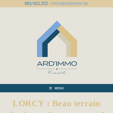
Skip
061/ 611.222 -
immo@ardimmoc.be
to
content
MENU
LORCY : Beau terrain