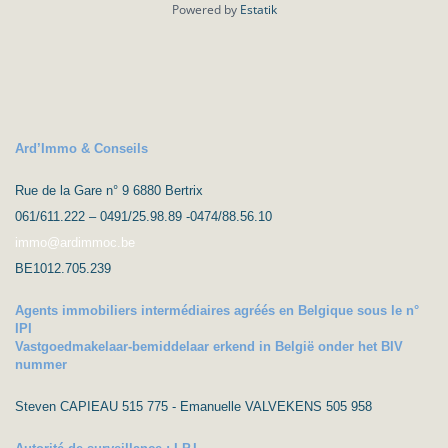
Powered by
Estatik
Ard’Immo & Conseils
Rue de la Gare n° 9 6880 Bertrix
061/611.222 – 0491/25.98.89 -0474/88.56.10
immo@ardimmoc.be
BE1012.705.239
Agents immobiliers intermédiaires agréés en Belgique sous le n°
IPI
Vastgoedmakelaar-bemiddelaar erkend in België onder het BIV
nummer
Steven CAPIEAU 515 775 - Emanuelle VALVEKENS 505 958