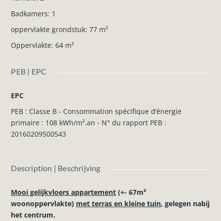
Badkamers
:
1
oppervlakte grondstuk
:
77
m²
Oppervlakte
:
64
m²
PEB | EPC
EPC
PEB : Classe B - Consommation spécifique d’énergie
primaire : 108 kWh/m².an - N° du rapport PEB :
20160209500543
Description | Beschrijving
Mooi gelijkvloers appartement
(+- 67m²
woonoppervlakte)
met terras en kleine tuin
, gelegen nabij
het centrum.