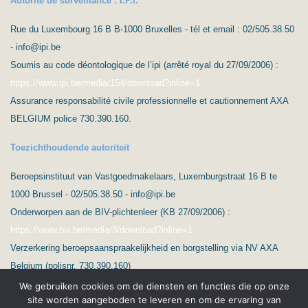
Autorité de surveillance : I.P.I.
Rue du Luxembourg 16 B B-1000 Bruxelles - tél et email : 02/505.38.50
- info@ipi.be
Soumis au code déontologique de l’ipi (arrêté royal du 27/09/2006) :
https://www.ipi.be/media/154/download?inline=1
Assurance responsabilité civile professionnelle et cautionnement AXA
BELGIUM police 730.390.160.
Toezichthoudende autoriteit
Beroepsinstituut van Vastgoedmakelaars, Luxemburgstraat 16 B te
1000 Brussel - 02/505.38.50 - info@ipi.be
Onderworpen aan de BIV-plichtenleer (KB 27/09/2006) :
https://www.biv.be/media/3/download?inline=1
Verzerkering beroepsaanspraakelijkheid en borgstelling via NV AXA
Belgium (polisnr. 730.390.160)
We gebruiken cookies om de diensten en functies die op onze
site worden aangeboden te leveren en om de ervaring van