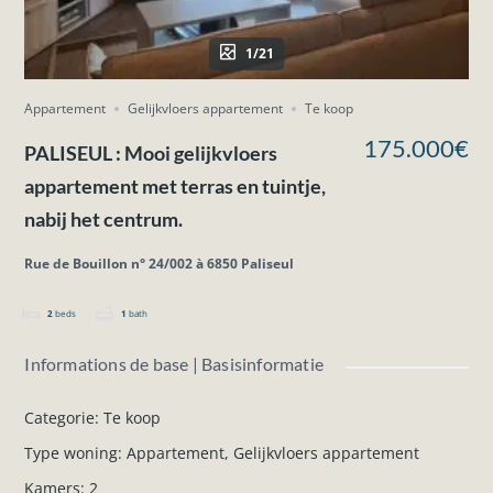
1/21
Appartement
Gelijkvloers appartement
Te koop
175.000€
PALISEUL : Mooi gelijkvloers
appartement met terras en tuintje,
nabij het centrum.
Rue de Bouillon n° 24/002 à 6850 Paliseul
2
beds
1
bath
Informations de base | Basisinformatie
Categorie
:
Te koop
Type woning
:
Appartement
,
Gelijkvloers appartement
Kamers
:
2