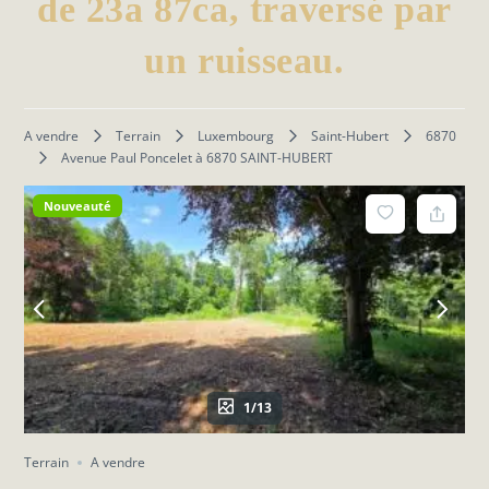
de 23a 87ca, traversé par
un ruisseau.
A vendre
Terrain
Luxembourg
Saint-Hubert
6870
Avenue Paul Poncelet à 6870 SAINT-HUBERT
Nouveauté
1/13
Terrain
A vendre