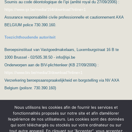
Soumis au code déontologique de l’ipi (arrêté royal du 27/09/2006) :
https://www.ipi.be/media/154/download?inline=1
Assurance responsabilité civile professionnelle et cautionnement AXA
BELGIUM police 730.390.160.
Toezichthoudende autoriteit
Beroepsinstituut van Vastgoedmakelaars, Luxemburgstraat 16 B te
1000 Brussel - 02/505.38.50 - info@ipi.be
Onderworpen aan de BIV-plichtenleer (KB 27/09/2006) :
https://www.biv.be/media/3/download?inline=1
Verzerkering beroepsaanspraakelijkheid en borgstelling via NV AXA
Belgium (polisnr. 730.390.160)
Nous utilisons les cookies afin de fournir les services et
fonctionnalités proposés sur notre site et afin d’améliorer
l’expérience de nos utilisateurs. Les cookies sont des données
qui sont téléchargés ou stockés sur votre ordinateur ou sur
(c) Ard’Immo & Conseils
tout autre appareil. En cliquant sur ”Accepter”, vous acceptez