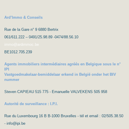
Ard’Immo & Conseils
Rue de la Gare n° 9 6880 Bertrix
061/611.222 – 0491/25.98.89 -0474/88.56.10
immo@ardimmoc.be
BE1012.705.239
Agents immobiliers intermédiaires agréés en Belgique sous le n°
IPI
Vastgoedmakelaar-bemiddelaar erkend in België onder het BIV
nummer
Steven CAPIEAU 515 775 - Emanuelle VALVEKENS 505 958
Autorité de surveillance : I.P.I.
Rue du Luxembourg 16 B B-1000 Bruxelles - tél et email : 02/505.38.50
- info@ipi.be