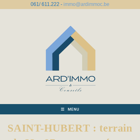
Skip
061/ 611.222 -
immo@ardimmoc.be
to
content
MENU
SAINT-HUBERT : terrain