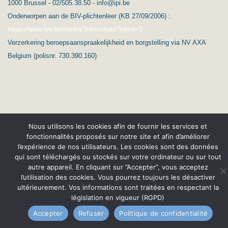
1000 Brussel - 02/505.38.50 - info@ipi.be
Onderworpen aan de BIV-plichtenleer (KB 27/09/2006) :
https://www.biv.be/media/3/download?inline=1
Verzerkering beroepsaanspraakelijkheid en borgstelling via NV AXA
Belgium (polisnr. 730.390.160)
Nous utilisons les cookies afin de fournir les services et
(c) Ard’Immo & Conseils
fonctionnalités proposés sur notre site et afin d’améliorer
l’expérience de nos utilisateurs. Les cookies sont des données
Protection de la vie privée – RGPD
Nederlands
qui sont téléchargés ou stockés sur votre ordinateur ou sur tout
Conditions générales
autre appareil. En cliquant sur ”Accepter”, vous acceptez
l’utilisation des cookies. Vous pourrez toujours les désactiver
ultérieurement. Vos informations sont traitées en respectant la
législation en vigueur (RGPD)
Accepter
Refuser
Politique de confidentialité