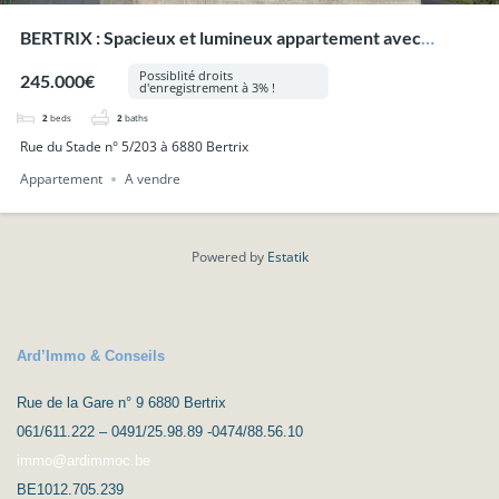
BERTRIX : Spacieux et lumineux appartement avec
grande terrasse et garage privatif.
Possiblité droits
245.000€
d'enregistrement à 3% !
2
beds
2
baths
Rue du Stade n° 5/203 à 6880 Bertrix
Appartement
A vendre
Powered by
Estatik
Ard’Immo & Conseils
Rue de la Gare n° 9 6880 Bertrix
061/611.222 – 0491/25.98.89 -0474/88.56.10
immo@ardimmoc.be
BE1012.705.239