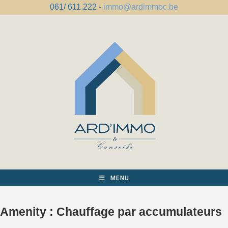
Skip
061/ 611.222 -
immo@ardimmoc.be
to
content
MENU
Amenity :
Chauffage par accumulateurs