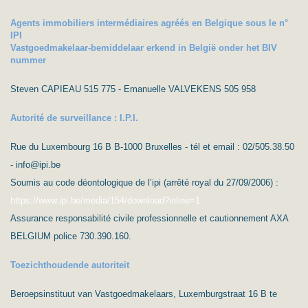
Agents immobiliers intermédiaires agréés en Belgique sous le n°
IPI
Vastgoedmakelaar-bemiddelaar erkend in België onder het BIV
nummer
Steven CAPIEAU 515 775 - Emanuelle VALVEKENS 505 958
Autorité de surveillance : I.P.I.
Rue du Luxembourg 16 B B-1000 Bruxelles - tél et email : 02/505.38.50
- info@ipi.be
Soumis au code déontologique de l’ipi (arrêté royal du 27/09/2006) :
https://www.ipi.be/media/154/download?inline=1
Assurance responsabilité civile professionnelle et cautionnement AXA
BELGIUM police 730.390.160.
Toezichthoudende autoriteit
Beroepsinstituut van Vastgoedmakelaars, Luxemburgstraat 16 B te