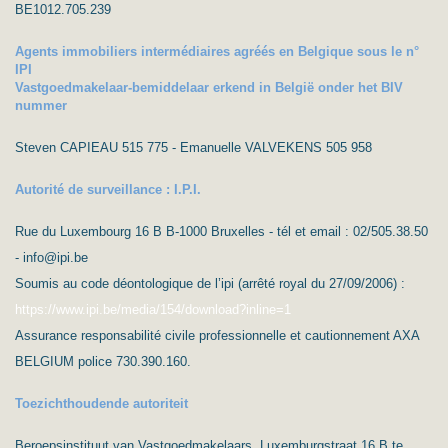
BE1012.705.239
Agents immobiliers intermédiaires agréés en Belgique sous le n°
IPI
Vastgoedmakelaar-bemiddelaar erkend in België onder het BIV
nummer
Steven CAPIEAU 515 775 - Emanuelle VALVEKENS 505 958
Autorité de surveillance : I.P.I.
Rue du Luxembourg 16 B B-1000 Bruxelles - tél et email : 02/505.38.50
- info@ipi.be
Soumis au code déontologique de l’ipi (arrêté royal du 27/09/2006) :
https://www.ipi.be/media/154/download?inline=1
Assurance responsabilité civile professionnelle et cautionnement AXA
BELGIUM police 730.390.160.
Toezichthoudende autoriteit
Beroepsinstituut van Vastgoedmakelaars, Luxemburgstraat 16 B te