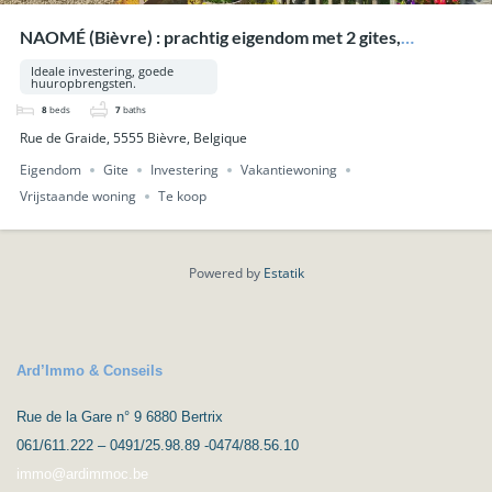
NAOMÉ (Bièvre) : prachtig eigendom met 2 gites,
zwembad, wellness, op 33a 53ca.
Ideale investering, goede
huuropbrengsten.
8
beds
7
baths
Rue de Graide, 5555 Bièvre, Belgique
Eigendom
Gite
Investering
Vakantiewoning
Vrijstaande woning
Te koop
Powered by
Estatik
Ard’Immo & Conseils
Rue de la Gare n° 9 6880 Bertrix
061/611.222 – 0491/25.98.89 -0474/88.56.10
immo@ardimmoc.be