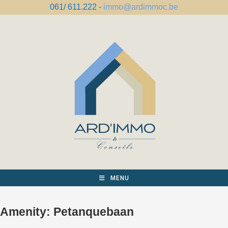
Spring
061/ 611.222 -
immo@ardimmoc.be
naar
de
inhoud
MENU
Amenity:
Petanquebaan