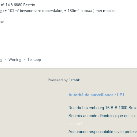
 n° 14 à 6880 Bertrix
ng (+-105m² bewoonbare oppervlakte, +-130m² in totaal) met mooie...
bath
ng
Woning
Te koop
Powered by
Estatik
Autorité de surveillance : I.P.I.
Rue du Luxembourg 16 B B-1000 Bruxell
Soumis au code déontologique de l’ipi 
inline=1
Assurance responsabilité civile prof