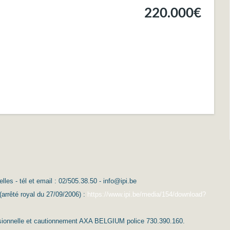
220.000€
es - tél et email : 02/505.38.50 - info@ipi.be
(arrêté royal du 27/09/2006) :
https://www.ipi.be/media/154/download?
essionnelle et cautionnement AXA BELGIUM police 730.390.160.