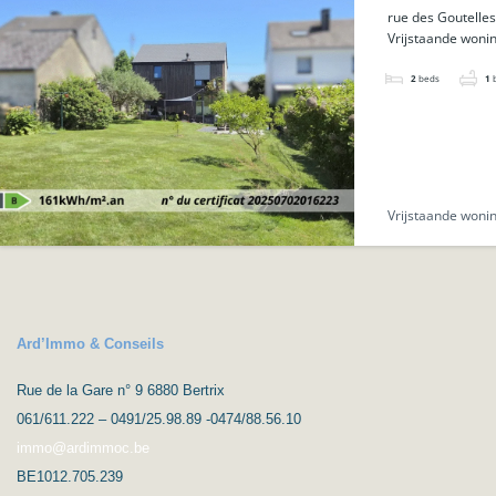
rue des Goutelles
Vrijstaande woni
2
beds
1
Vrijstaande woni
Ard’Immo & Conseils
Rue de la Gare n° 9 6880 Bertrix
061/611.222 – 0491/25.98.89 -0474/88.56.10
immo@ardimmoc.be
BE1012.705.239