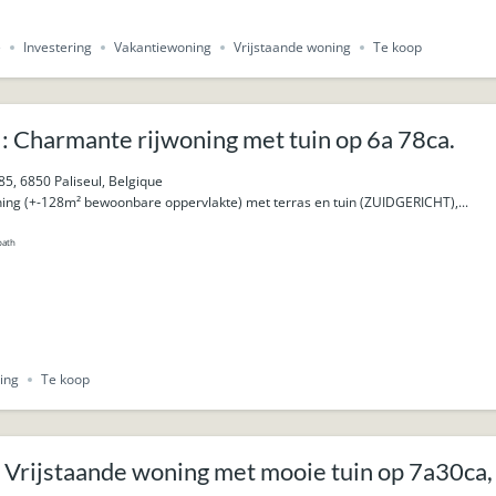
e
Investering
Vakantiewoning
Vrijstaande woning
Te koop
: Charmante rijwoning met tuin op 6a 78ca.
85, 6850 Paliseul, Belgique
ing (+-128m² bewoonbare oppervlakte) met terras en tuin (ZUIDGERICHT),...
bath
ing
Te koop
 Vrijstaande woning met mooie tuin op 7a30ca, 