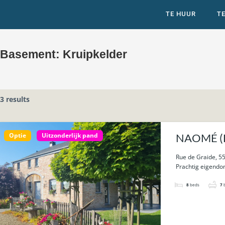
TE HUUR
T
Basement:
Kruipkelder
3 results
Optie
Uitzonderlijk pand
NAOMÉ (Bi
33a 53ca.
Rue de Graide, 55
Prachtig eigendom
8
beds
7