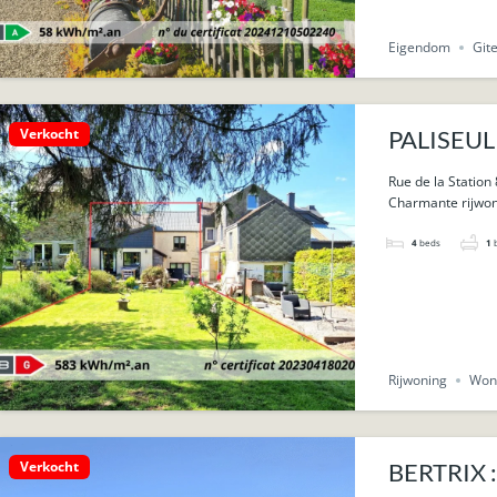
Eigendom
Git
Verkocht
PALISEUL 
Rue de la Station 
Charmante rijwon
4
beds
1
Rijwoning
Won
Verkocht
BERTRIX :