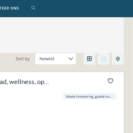
TEER ONS
WEBSITE
ZOEKEN
AAN-/UITZETTEN
Sort by
d, wellness, op
Ideale investering, goede huuropbrengsten.