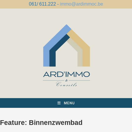
Spring
061/ 611.222 -
immo@ardimmoc.be
naar
de
inhoud
MENU
Feature:
Binnenzwembad