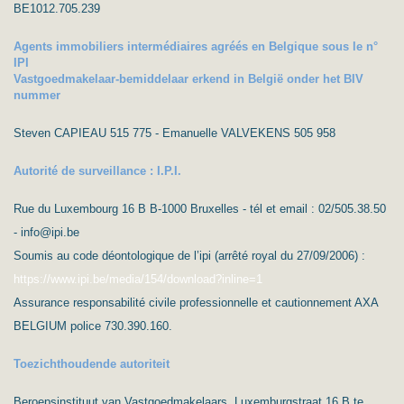
BE1012.705.239
Agents immobiliers intermédiaires agréés en Belgique sous le n°
IPI
Vastgoedmakelaar-bemiddelaar erkend in België onder het BIV
nummer
Steven CAPIEAU 515 775 - Emanuelle VALVEKENS 505 958
Autorité de surveillance : I.P.I.
Rue du Luxembourg 16 B B-1000 Bruxelles - tél et email : 02/505.38.50
- info@ipi.be
Soumis au code déontologique de l’ipi (arrêté royal du 27/09/2006) :
https://www.ipi.be/media/154/download?inline=1
Assurance responsabilité civile professionnelle et cautionnement AXA
BELGIUM police 730.390.160.
Toezichthoudende autoriteit
Beroepsinstituut van Vastgoedmakelaars, Luxemburgstraat 16 B te