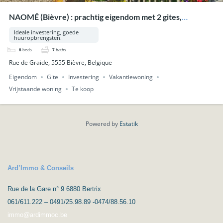
NAOMÉ (Bièvre) : prachtig eigendom met 2 gites,
zwembad, wellness, op 33a 53ca.
Ideale investering, goede
huuropbrengsten.
8
beds
7
baths
Rue de Graide, 5555 Bièvre, Belgique
Eigendom
Gite
Investering
Vakantiewoning
Vrijstaande woning
Te koop
Powered by
Estatik
Ard’Immo & Conseils
Rue de la Gare n° 9 6880 Bertrix
061/611.222 – 0491/25.98.89 -0474/88.56.10
immo@ardimmoc.be