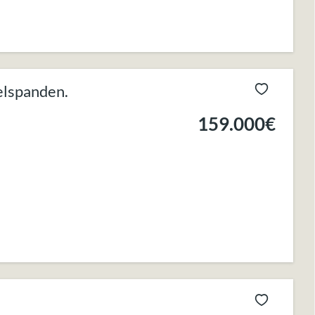
elspanden.
159.000€