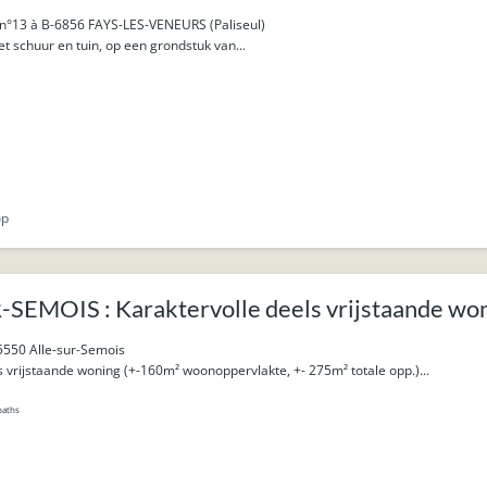
n°13 à B-6856 FAYS-LES-VENEURS (Paliseul)
 schuur en tuin, op een grondstuk van...
op
SEMOIS : Karaktervolle deels vrijstaande woni
rum.
5550 Alle-sur-Semois
vrijstaande woning (+-160m² woonoppervlakte, +- 275m² totale opp.)...
baths