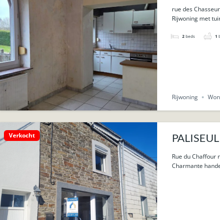
rue des Chasseur
Rijwoning met tui
2
beds
1
Rijwoning
Won
Verkocht
PALISEUL 
Rue du Chaffour n
Charmante handels