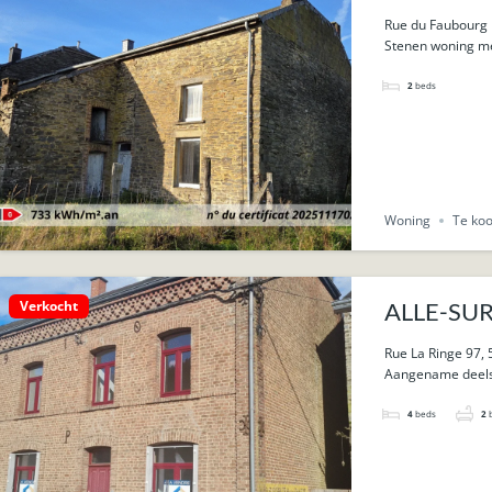
40ca.
Rue du Faubourg 
Stenen woning met
2
beds
Woning
Te ko
Verkocht
ALLE-SUR-
dorpscent
Rue La Ringe 97, 
Aangename deels 
4
beds
2