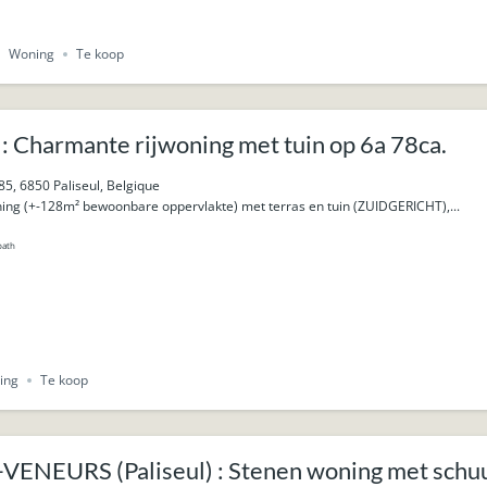
Woning
Te koop
: Charmante rijwoning met tuin op 6a 78ca.
85, 6850 Paliseul, Belgique
ing (+-128m² bewoonbare oppervlakte) met terras en tuin (ZUIDGERICHT),...
bath
ing
Te koop
VENEURS (Paliseul) : Stenen woning met schuur