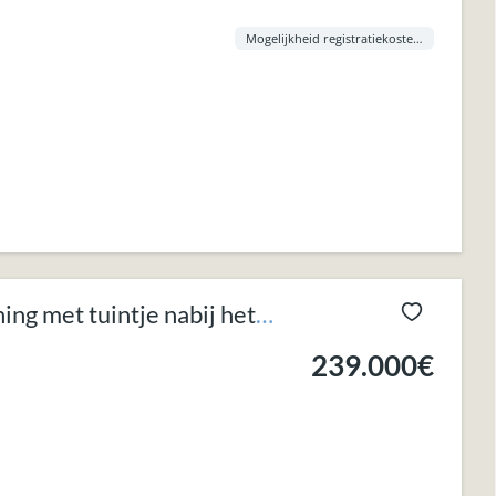
Mogelijkheid registratiekosten aan 3% !
ng met tuintje nabij het
239.000€