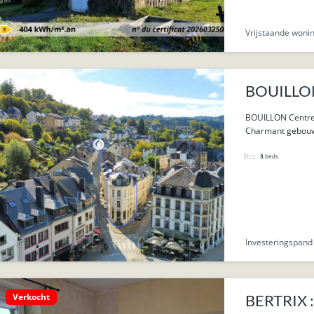
Vrijstaande woni
BOUILLON 
BOUILLON Centr
Charmant gebouw 
3
beds
Investeringspand
Verkocht
BERTRIX : 