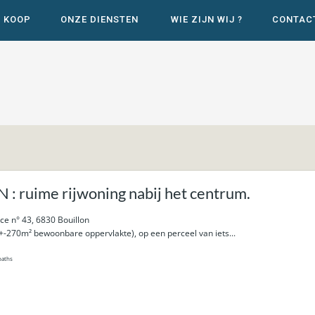
E KOOP
ONZE DIENSTEN
WIE ZIJN WIJ ?
CONTAC
: ruime rijwoning nabij het centrum.
ce n° 43, 6830 Bouillon
+-270m² bewoonbare oppervlakte), op een perceel van iets...
baths