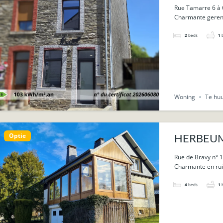
Rue Tamarre 6 à
Charmante gereno
2
beds
1
Woning
Te hu
Optie
HERBEUMON
Rue de Bravy n° 
Charmante en rui
4
beds
1