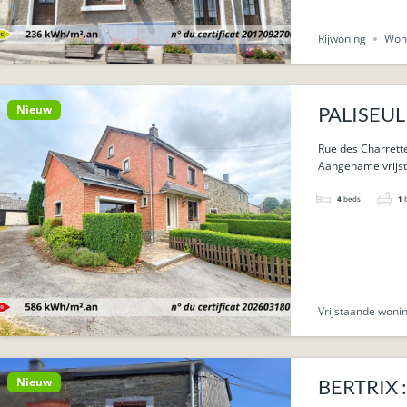
Rijwoning
Won
Nieuw
PALISEUL 
Rue des Charrette
Aangename vrijst
4
beds
1
Vrijstaande woni
Nieuw
BERTRIX :