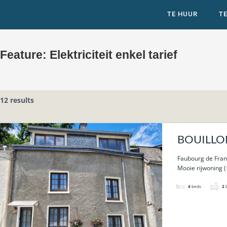
TE HUUR
T
Feature:
Elektriciteit enkel tarief
12 results
BOUILLON 
Faubourg de Fran
Mooie rijwoning (
4
beds
2