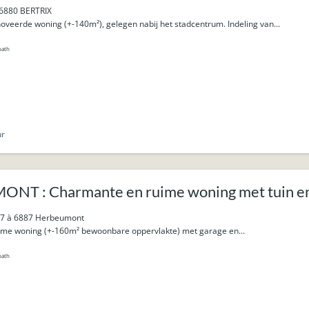
 6880 BERTRIX
veerde woning (+-140m²), gelegen nabij het stadcentrum. Indeling van...
bath
ur
T : Charmante en ruime woning met tuin en
17 à 6887 Herbeumont
me woning (+-160m² bewoonbare oppervlakte) met garage en...
bath