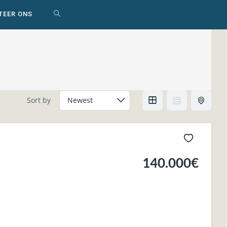
TEER ONS
WEBSITE
ZOEKEN
AAN-/UITZETTEN
Sort by
140.000€