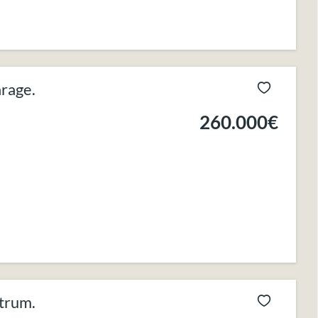
rage.
260.000€
trum.