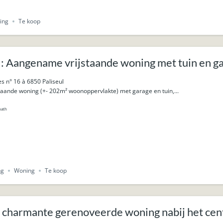
ing
Te koop
: Aangename vrijstaande woning met tuin en ga
s n° 16 à 6850 Paliseul
aande woning (+- 202m² woonoppervlakte) met garage en tuin,...
bath
ng
Woning
Te koop
 charmante gerenoveerde woning nabij het cen