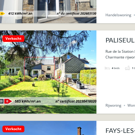
Handelswoning
Verkocht
PALISEUL 
Rue de la Station 
Charmante rijwon
4
beds
1
Rijwoning
Won
Verkocht
FAYS-LES-