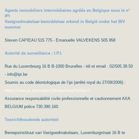
Agents immobiliers intermédiaires agréés en Belgique sous le n°
IPI
Vastgoedmakelaar-bemiddelaar erkend in België onder het BIV
nummer
Steven CAPIEAU 515 775 - Emanuelle VALVEKENS 505 958
Autorité de surveillance : I.P.I.
Rue du Luxembourg 16 B B-1000 Bruxelles - tél et email : 02/505.38.50
- info@ipi.be
Soumis au code déontologique de l’ipi (arrêté royal du 27/09/2006) :
https://www.ipi.be/media/154/download?inline=1
Assurance responsabilité civile professionnelle et cautionnement AXA
BELGIUM police 730.390.160.
Toezichthoudende autoriteit
Beroepsinstituut van Vastgoedmakelaars, Luxemburgstraat 16 B te