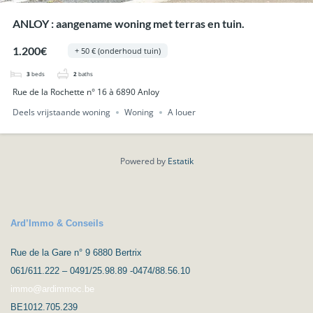
ANLOY : aangename woning met terras en tuin.
1.200€
+ 50 € (onderhoud tuin)
3
beds
2
baths
Rue de la Rochette n° 16 à 6890 Anloy
Deels vrijstaande woning
Woning
A louer
Powered by
Estatik
Ard’Immo & Conseils
Rue de la Gare n° 9 6880 Bertrix
061/611.222 – 0491/25.98.89 -0474/88.56.10
immo@ardimmoc.be
BE1012.705.239