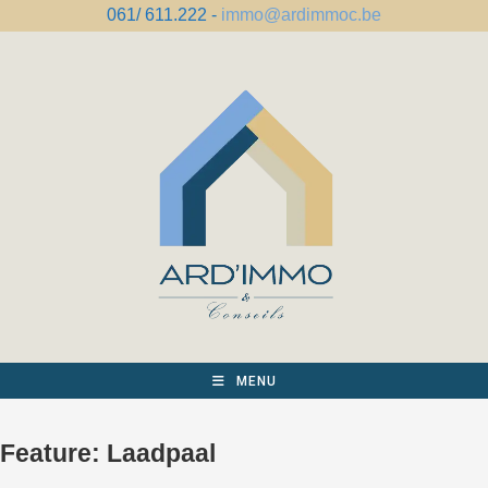
Spring
061/ 611.222 -
immo@ardimmoc.be
naar
de
inhoud
MENU
Feature:
Laadpaal