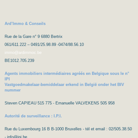
Ard’Immo & Conseils
Rue de la Gare n° 9 6880 Bertrix
061/611.222 – 0491/25.98.89 -0474/88.56.10
immo@ardimmoc.be
BE1012.705.239
Agents immobiliers intermédiaires agréés en Belgique sous le n°
IPI
Vastgoedmakelaar-bemiddelaar erkend in België onder het BIV
nummer
Steven CAPIEAU 515 775 - Emanuelle VALVEKENS 505 958
Autorité de surveillance : I.P.I.
Rue du Luxembourg 16 B B-1000 Bruxelles - tél et email : 02/505.38.50
- info@ipi.be