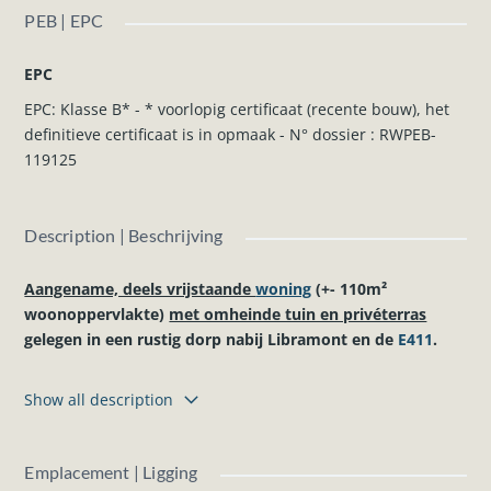
PEB | EPC
EPC
EPC: Klasse B* - * voorlopig certificaat (recente bouw), het
definitieve certificaat is in opmaak - N° dossier : RWPEB-
119125
Description | Beschrijving
Aangename, deels vrijstaande
woning
(+- 110m²
woonoppervlakte)
met omheinde tuin en privéterras
gelegen in een rustig dorp nabij Libramont en de
E411
.
Indeling van deze woonst :
Show all description
Gelijkvloers (+-67m²):
Inkomhal, 2 slaapkamers, badkamer (inloopdouche en
lavabo met meubel), apart toilet en wasruimte.
Emplacement | Ligging
1e verdieping (+-67m²):