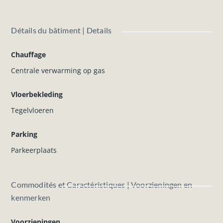
Huurwaarborg
: 2 maanden huur.
Kosten plaatsbeschrijving te voorzien!
Détails du bâtiment | Details
Aarzel niet om contact met ons op te nemen voor meer
informatie.
Chauffage
Centrale verwarming op gas
Vloerbekleding
Tegelvloeren
Parking
Parkeerplaats
Commodités et Caractéristiques | Voorzieningen en
kenmerken
Voorzieningen