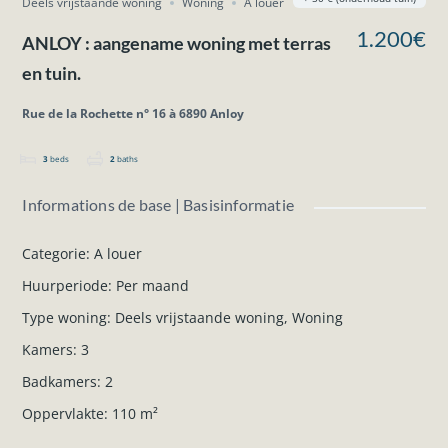
Deels vrijstaande woning
Woning
A louer
1.200€
ANLOY : aangename woning met terras
en tuin.
Rue de la Rochette n° 16 à 6890 Anloy
3
beds
2
baths
Informations de base | Basisinformatie
Categorie
:
A louer
Huurperiode
:
Per maand
Type woning
:
Deels vrijstaande woning
,
Woning
Kamers
:
3
Badkamers
:
2
Oppervlakte
:
110
m²