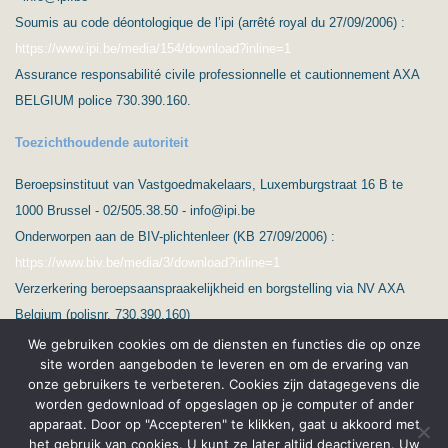
Soumis au code déontologique de l’ipi (arrêté royal du 27/09/2006) :
https://www.ipi.be/media/154/download?inline=1
Assurance responsabilité civile professionnelle et cautionnement AXA
BELGIUM police 730.390.160.
Toezichthoudende autoriteit
Beroepsinstituut van Vastgoedmakelaars, Luxemburgstraat 16 B te
1000 Brussel - 02/505.38.50 - info@ipi.be
Onderworpen aan de BIV-plichtenleer (KB 27/09/2006) :
https://www.biv.be/media/3/download?inline=1
Verzerkering beroepsaanspraakelijkheid en borgstelling via NV AXA
Belgium (polisnr. 730.390.160)
We gebruiken cookies om de diensten en functies die op onze
site worden aangeboden te leveren en om de ervaring van
onze gebruikers te verbeteren. Cookies zijn datagegevens die
worden gedownload of opgeslagen op je computer of ander
apparaat. Door op "Accepteren" te klikken, gaat u akkoord met
het gebruik van cookies. U kunt ze later altijd deactiveren. Uw